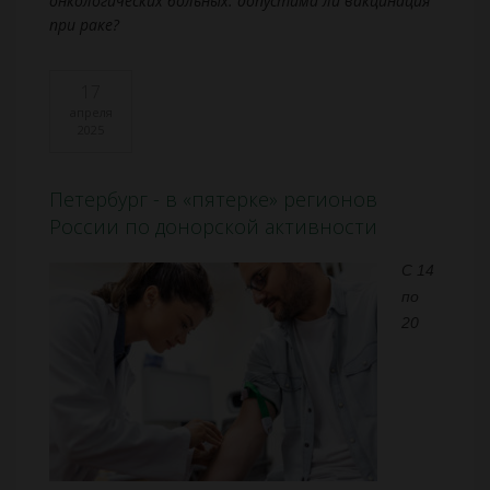
онкологических больных: допустима ли вакцинация
при раке?
17
апреля
2025
Петербург - в «пятерке» регионов
России по донорской активности
С 14
по
20