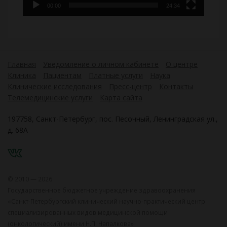
00:00
24:34
Главная
Уведомление о личном кабинете
О центре
Клиника
Пациентам
Платные услуги
Наука
Клинические исследования
Пресс-центр
Контакты
Телемедицинские услуги
Карта сайта
197758, Санкт-Петербург, пос. Песочный, Ленинградская ул.,
д. 68А
VK
© 2010 — 2026
Государственное бюджетное учреждение здравоохранения
«Санкт-Петербургский клинический научно-практический центр
специализированных видов медицинской помощи
(онкологический) имени Н.П. Напалкова»