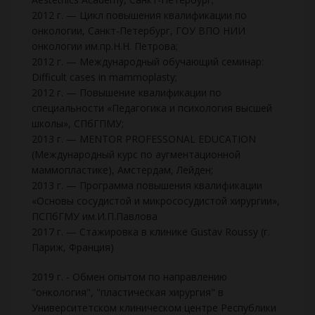
2012 г. — Цикл повышения квалификации по
онкологии, Санкт-Петербург, ГОУ ВПО НИИ
онкологии им.пр.Н.Н. Петрова;
2012 г. — Международный обучающий семинар:
Difficult cases in mammoplasty;
2012 г. — Повышение квалификации по
специальности «Педагогика и психология высшей
школы», СПбГПМУ;
2013 г. — MENTOR PROFESSONAL EDUCATION
(Международный курс по аугментационной
маммопластике), Амстердам, Лейден;
2013 г. — Программа повышения квалификации
«Основы сосудистой и микрососудистой хирургии»,
ПСПбГМУ им.И.П.Павлова
2017 г. — Стажировка в клинике Gustav Roussy (г.
Париж, Франция)
2019 г. - Обмен опытом по направлению
"онкология", "пластическая хирургия" в
Университетском клиническом центре Республики