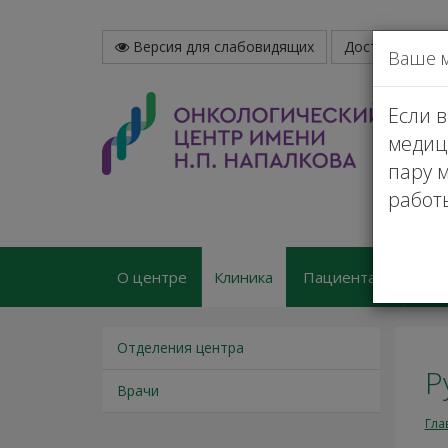
Версия для слабовидящих
Доступная сре
Ваше 
Если 
медиц
пару м
работ
О центре
Клиника
Пациентам
Пл
Отделения центра
Р
Врачи
Гла