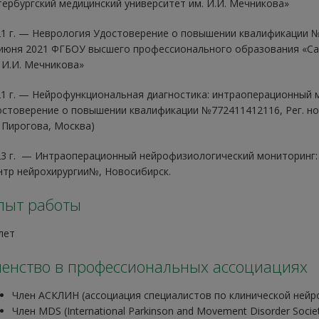
ербургский медицинский университет им. И.И. Мечникова»
1 г. — Неврология Удостоверение о повышении квалификации №
июня 2021 ФГБОУ высшего профессионального образования «Са
 И.И. Мечникова»
1 г. — Нейрофункциональная диагностика: интраоперационный 
стоверение о повышении квалификации №772411412116, Рег. н
 Пирогова, Москва)
3 г. — Интраоперационный нейрофизиологический мониторинг: 
тр нейрохирургии№, Новосибирск.
пыт работы
лет
енство в профессиональных ассоциациях
Член АСКЛИН (ассоциация специалистов по клинической нейр
Член MDS (International Parkinson and Movement Disorder Socie