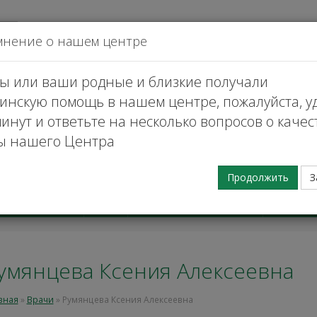
да
мнение о нашем центре
вы или ваши родные и близкие получали
инскую помощь в нашем центре, пожалуйста, у
инут и ответьте на несколько вопросов о качес
ы нашего Центра
Заказать
Продолжить
З
Телемедицинские
Клинич
атные услуги
Наука
услуги
исслед
умянцева Ксения Алексеевна
вная
»
Врачи
»
Румянцева Ксения Алексеевна