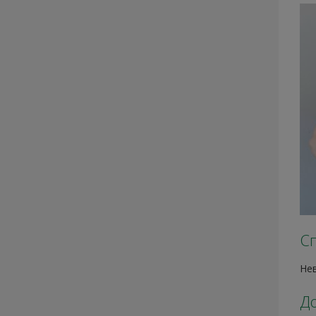
С
Не
Д