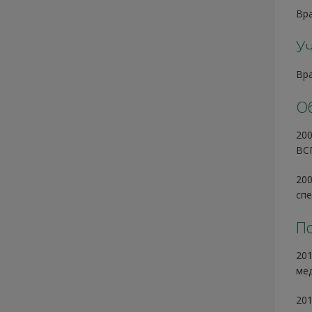
Вр
Уч
Вр
О
200
ВСГ
200
спе
П
201
мед
201