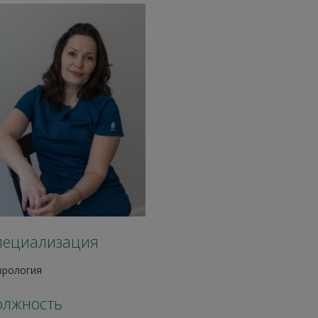
пециализация
врология
олжность