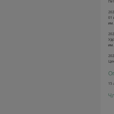
Пет
202
01 
им.
202
Удо
им.
202
Цен
О
15 
Чл