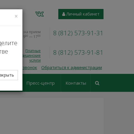
VK
Личный кабинет
×
8 (812) 573-91-31
Запись на прием
00
00
Пн — Пт, 9
— 17
делите
тве
Платные
8 (812) 573-91-81
медицинские
услуги
 обратный звонок
Обратиться к администрации
акрыть
еские
Пресс-центр
Контакты
ования