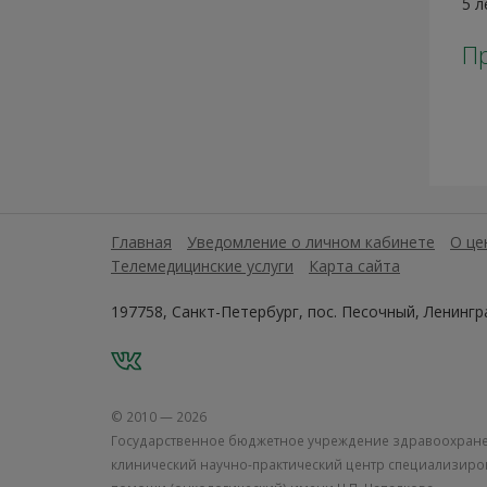
5 л
П
Главная
Уведомление о личном кабинете
О це
Телемедицинские услуги
Карта сайта
197758, Санкт-Петербург, пос. Песочный, Ленингра
VK
© 2010 — 2026
Государственное бюджетное учреждение здравоохране
клинический научно-практический центр специализир