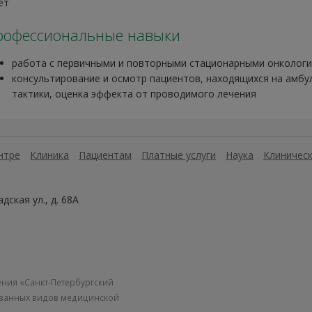
ет
рофессиональные навыки
работа с первичными и повторными стационарными онколог
консультирование и осмотр пациентов, находящихся на амбу
тактики, оценка эффекта от проводимого лечения
нтре
Клиника
Пациентам
Платные услуги
Наука
Клиническ
дская ул., д. 68А
ния «Санкт-Петербургский
ованных видов медицинской