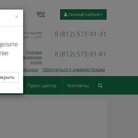
VK
Личный кабинет
×
8 (812) 573-91-31
Запись на прием
00
00
Пн — Пт, 9
— 17
делите
тве
Платные
8 (812) 573-91-81
медицинские
услуги
 обратный звонок
Обратиться к администрации
акрыть
еские
Пресс-центр
Контакты
ования