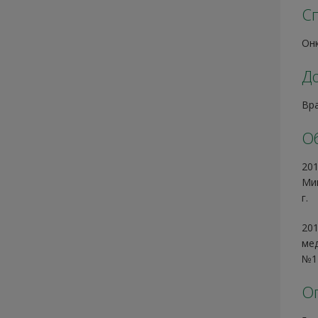
С
Он
Д
Вр
О
201
Мин
г.
201
мед
№11
О