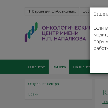
Версия для слабовидящих
Доступная сре
Ваше 
Если 
медиц
пару м
работ
О центре
Клиника
Пациентам
Пл
Отделения центра
Ю
Врачи
Гла