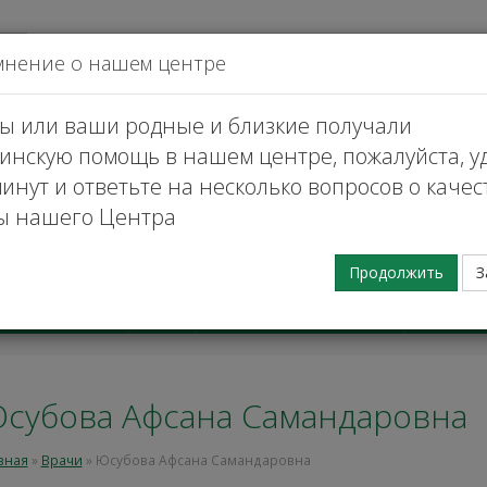
да
мнение о нашем центре
вы или ваши родные и близкие получали
инскую помощь в нашем центре, пожалуйста, у
инут и ответьте на несколько вопросов о качес
ы нашего Центра
Заказать
Продолжить
З
Телемедицинские
Клинич
атные услуги
Наука
услуги
исслед
субова Афсана Самандаровна
вная
»
Врачи
»
Юсубова Афсана Самандаровна