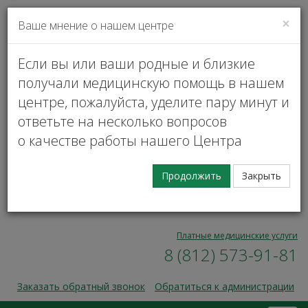
×
Ваше мнение о нашем центре
VK
Личный кабинет
Если вы или ваши родные и близкие
получали медицинскую помощь в нашем
центре, пожалуйста, уделите пару минут и
ответьте на несколько вопросов
о качестве работы нашего Центра
Запись на прием
Продолжить
Закрыть
00
00
Пн — Пт, 9
— 17
8 (812) 573-91-31
Платные медицинские услуги
8 (812) 573-91-81
Заказать обратный звонок
Обратиться к администрации