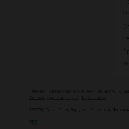
П
201
О
7 л
П
Мо
Главная
Уведомление о личном кабинете
О це
Телемедицинские услуги
Карта сайта
197758, Санкт-Петербург, пос. Песочный, Ленингра
VK