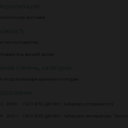
пециализация
тологическая анатомия
олжность
ач-патологоанатом,
еподаватель высшей школы
ёная степень, категория
ч второй квалификационной категории
бразование
3 - 2009 г. - ГБОУ ВПО ДВГМУ г. Хабаровск (специалитет);
9 - 2010 г. - ГБОУ ВПО ДВГМУ г. Хабаровск (интернатура "Патол