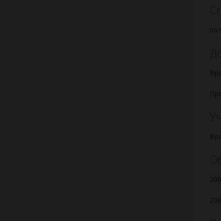
С
па
Д
Вр
Пр
Уч
Вра
О
200
200