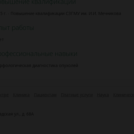
овышение квалификации
5 г. - Повышение квалификации СЗГМУ им. И.И. Мечникова
пыт работы
ет
рофессиональные навыки
рфологическая диагностика опухолей
нтре
Клиника
Пациентам
Платные услуги
Наука
Клиническ
дская ул., д. 68А