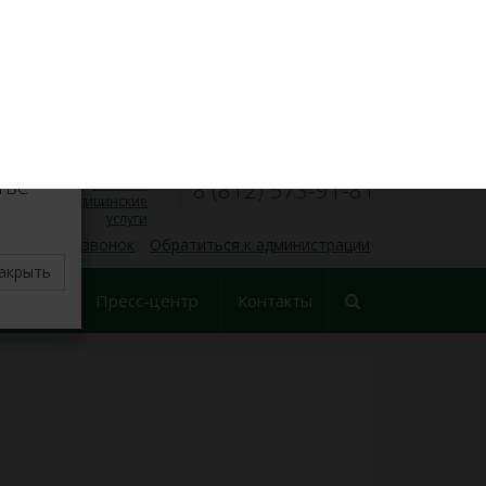
VK
Личный кабинет
×
8 (812) 573-91-31
Запись на прием
00
00
Пн — Пт, 9
— 17
делите
тве
Платные
8 (812) 573-91-81
медицинские
услуги
 обратный звонок
Обратиться к администрации
акрыть
еские
Пресс-центр
Контакты
ования