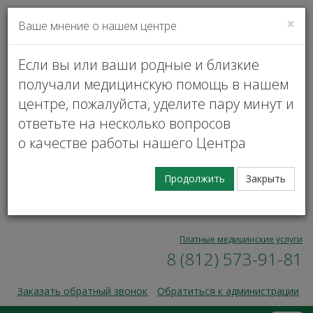
×
Ваше мнение о нашем центре
VK
Личный кабинет
Если вы или ваши родные и близкие
получали медицинскую помощь в нашем
центре, пожалуйста, уделите пару минут и
ответьте на несколько вопросов
о качестве работы нашего Центра
Запись на прием
Продолжить
Закрыть
00
00
Пн — Пт, 9
— 17
8 (812) 573-91-31
Платные медицинские услуги
8 (812) 573-91-81
Заказать обратный звонок
Обратиться к администрации