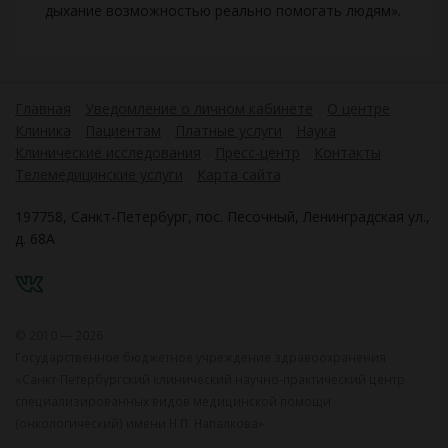
дыхание возможностью реально помогать людям».
Главная
Уведомление о личном кабинете
О центре
Клиника
Пациентам
Платные услуги
Наука
Клинические исследования
Пресс-центр
Контакты
Телемедицинские услуги
Карта сайта
197758, Санкт-Петербург, пос. Песочный, Ленинградская ул.,
д. 68А
VK
© 2010 — 2026
Государственное бюджетное учреждение здравоохранения
«Санкт-Петербургский клинический научно-практический центр
специализированных видов медицинской помощи
(онкологический) имени Н.П. Напалкова»