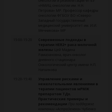
онкологии и реабилитации ФГБУ
«НМИЦ онкологии им. Н.Н.
Петрова» МР. Профессор кафедры
онкологии ФГБОУ ВО «Северо-
Западный государственный
медицинский университет им. И.И.
Мечникова» МР
15:00-15:20
Современные подходы в
терапии HER2+ рака молочной
железы
Цей Мадина
Рамазановна, врач-онколог
дневного стационара
Онкологический центр имени Н.П.
Напалкова
15:20-15:40
Управление рисками и
нежелательными явлениями в
терапии пациентов мРМЖ
препаратом ТДх.
Практические примеры и
рекомендации
При поддержке
компании «АстраЗенека»
Чубенко