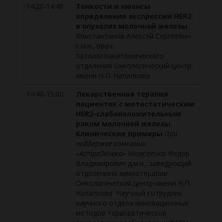
14:20-14:40
Тонкости и нюансы
определения экспрессии HER2
в опухолях молочной железы
Константинов Алексей Сергеевич
к.м.н., врач
патологоанатомического
отделения Онкологический центр
имени Н.П. Напалкова
14:40-15:00
Лекарственная терапия
пациенток с метастатическим
HER2-слабоположительным
раком молочной железы.
Клинические примеры
При
поддержке компании
«АстраЗенека»
Моисеенко Федор
Владимирович д.м.н., заведующий
отделением химиотерапии
Онкологический центр имени Н.П.
Напалкова. Научный сотрудник
научного отдела инновационных
методов терапевтической