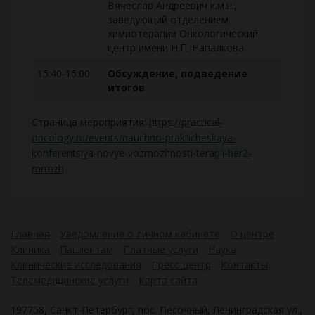
Вячеслав Андреевич к.м.н.,
заведующий отделением
химиотерапии Онкологический
центр имени Н.П. Напалкова
15:40-16:00
Обсуждение, подведение
итогов
Страница мероприятия:
https://practical-
oncology.ru/events/nauchno-prakticheskaya-
konferentsiya-novye-vozmozhnosti-terapii-her2-
mrmzh
Главная
Уведомление о личном кабинете
О центре
Клиника
Пациентам
Платные услуги
Наука
Клинические исследования
Пресс-центр
Контакты
Телемедицинские услуги
Карта сайта
197758, Санкт-Петербург, пос. Песочный, Ленинградская ул.,