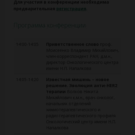
Для участия в конференции необходима
предварительная
регистрация
.
Программа конференции
14:00-14:05
Приветственное слово
проф.
Моисеенко Владимир Михайлович,
член-корреспондент РАН, д.м.н.,
директор Онкологического центра
имени Н.П. Напалкова
14:05-14:20
Известная мишень – новое
решение. Эволюция анти-HER2
терапии
Волков Никита
Михайлович к.м.н., врач-онколог,
начальник отделений
химиотерапевтического и
радиотерапевтического профиля
Онкологический центр имени Н.П.
Напалкова