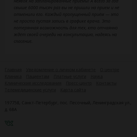
неявок на запланированные приёмы! А всего за год
свыше 6000 тысяч раз вы не пришли на прием и не
отменили его.
Каждый пропущенный приём — это
не просто пустая запись в графике врача. Это
потерянная возможность для тех, кто отчаянно
ждёт своей очереди на консультацию, надеясь на
спасение.
Главная
Уведомление о личном кабинете
О центре
Клиника
Пациентам
Платные услуги
Наука
Клинические исследования
Пресс-центр
Контакты
Телемедицинские услуги
Карта сайта
197758, Санкт-Петербург, пос. Песочный, Ленинградская ул.,
д. 68А
VK