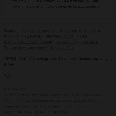
рассказать вам о современном и удобном способе
получить консультацию врача, не выходя из дома.
Главная
Уведомление о личном кабинете
О центре
Клиника
Пациентам
Платные услуги
Наука
Клинические исследования
Пресс-центр
Контакты
Телемедицинские услуги
Карта сайта
197758, Санкт-Петербург, пос. Песочный, Ленинградская ул.,
д. 68А
VK
© 2010 — 2026
Государственное бюджетное учреждение здравоохранения
«Санкт-Петербургский клинический научно-практический центр
специализированных видов медицинской помощи
(онкологический) имени Н.П. Напалкова»