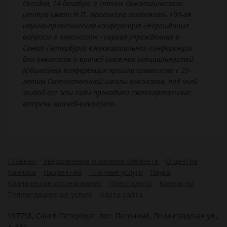
Сегодня, 14 декабря, в стенах Онкологического
центра имени Н.П. Напалкова состоялась 100-ая
научно-практическая конференция «Нерешённые
вопросы в онкологии» - первая учреждённая в
Санкт-Петербурге ежеквартальная конференция
для онкологов и врачей смежных специальностей.
Юбилейная конференция прошла совместно с 25-
летим Отечественной школы онкологов, под чьей
эгидой все эти годы проходили ежеквартальные
встречи врачей-онкологов.
Главная
Уведомление о личном кабинете
О центре
Клиника
Пациентам
Платные услуги
Наука
Клинические исследования
Пресс-центр
Контакты
Телемедицинские услуги
Карта сайта
197758, Санкт-Петербург, пос. Песочный, Ленинградская ул.,
д. 68А