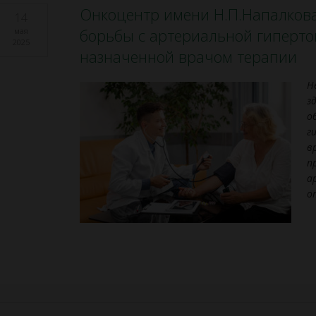
Онкоцентр имени Н.П.Напалкова
14
борьбы с артериальной гиперт
мая
2025
назначенной врачом терапии
Н
з
о
г
в
п
а
о