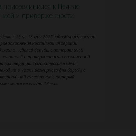
 присоединился к Неделе
онией и приверженности
еделю с 12 по 18 мая 2025 года Министерство
дравоохранения Российской Федерации
бъявило Неделей борьбы с артериальной
ипертонией и приверженности назначенной
рачом терапии. Тематическая неделя
роходит в честь Всемирного дня борьбы с
ртериальной гипертонией, который
тмечается ежегодно 17 мая.