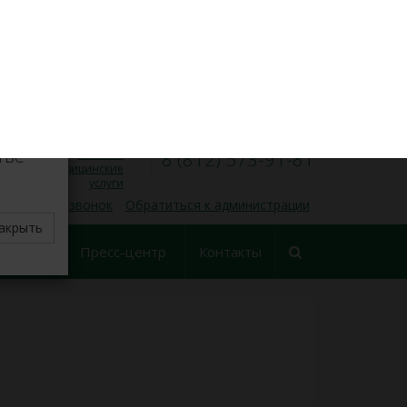
VK
Личный кабинет
×
8 (812) 573-91-31
Запись на прием
00
00
Пн — Пт, 9
— 17
делите
тве
Платные
8 (812) 573-91-81
медицинские
услуги
 обратный звонок
Обратиться к администрации
акрыть
еские
Пресс-центр
Контакты
ования