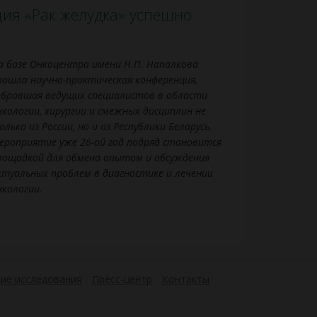
ия «Рак желудка» успешно
а базе Онкоцентра имени Н.П. Напалкова
рошла научно-практическая конференция,
обравшая ведущих специалистов в области
нкологии, хирургии и смежных дисциплин не
олько из России, но и из Республики Беларусь.
ероприятие уже 26-ой год подряд становится
лощадкой для обмена опытом и обсуждения
ктуальных проблем в диагностике и лечении
нкологии.
ие исследования
Пресс-центр
Контакты