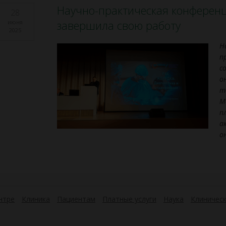
Научно-практическая конференц
28
завершила свою работу
июня
2025
Н
п
с
о
т
М
п
а
о
нтре
Клиника
Пациентам
Платные услуги
Наука
Клиническ