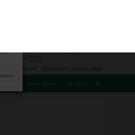
VK
Личный кабинет
×
8 (812) 573-91-31
Запись на прием
00
00
Пн — Пт, 9
— 17
делите
тве
Платные
8 (812) 573-91-81
медицинские
услуги
 обратный звонок
Обратиться к администрации
акрыть
еские
Пресс-центр
Контакты
ования