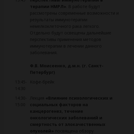
терапии НМРЛ»
. В работе будут
рассмотрены современные возможности и
результаты иммунотерапии
немелкоклеточного рака легкого.
Отдельно будут освещены дальнейшие
перспективы применения методов
иммунотерапии в лечении данного
заболевания.
Ф.В. Моисеенко, д.м.н. (г. Санкт-
Петербург)
13:45-
Кофе-брейк
14:30
14:30-
Лекция
«Влияние психологических и
15:00
социальных факторов на
канцерогенез, течение
онкологических заболеваний и
смертность от злокачественных
опухолей»
посвящена обзору