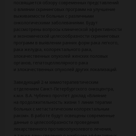
посвящается обзору современных представлений
о влиянии скрининговых программ на улучшение
выживаемости больных с различными
онкологическими заболеваниями. Будут
рассмотрены вопросы клинической эффективности
и экономической целесообразности скрининговых
программ в выявлении ранних форм рака легкого,
рака желудка, колоректального рака,
злокачественных опухолей женских половых
органов, гепатоцеллюлярного рака
и злокачественных опухолей других локализаций.
Заведующий 2-м химиотерапевтическим
отделением Санкт-Петербургского онкоцентра,
к.м.н. В.А. Чубенко прочтет доклад «Влияние
на продолжительность жизни 1 линии терапии
больных с метастатическим колоректальным
раком». В работе будут освещены современные
данные о целесообразности проведения
лекарственного противоопухолевого лечения,
а также даны сведения о наиболее эффективных