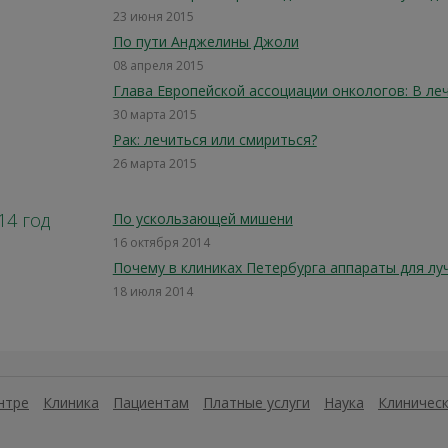
23 июня 2015
По пути Анджелины Джоли
08 апреля 2015
Глава Европейской ассоциации онкологов: В ле
30 марта 2015
Рак: лечиться или смириться?
26 марта 2015
14 год
По ускользающей мишени
16 октября 2014
Почему в клиниках Петербурга аппараты для луч
18 июля 2014
нтре
Клиника
Пациентам
Платные услуги
Наука
Клиническ