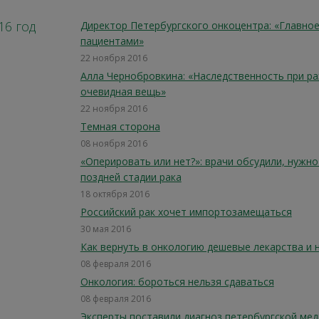
16 год
Директор Петербургского онкоцентра: «Главно
пациентами»
22 ноября 2016
Алла Чернобровкина: «Наследственность при ра
очевидная вещь»
22 ноября 2016
Темная сторона
08 ноября 2016
«Оперировать или нет?»: врачи обсудили, нужн
поздней стадии рака
18 октября 2016
Российский рак хочет импортозамещаться
30 мая 2016
Как вернуть в онкологию дешевые лекарства и 
08 февраля 2016
Онкология: бороться нельзя сдаваться
08 февраля 2016
Эксперты поставили диагноз петербургской ме