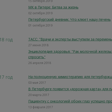
15 октября 2019
МК в Питере: Битва за жизнь
02 октября 2019
Петербургский дневник: Что клюет нашу печень
01 октября 2019
18 год
ТАСС: "Врачи и эксперты выступили за перемены
27 июня 2018
Энциклопедия здоровья: "Рак молочной железы: 
спросить"
26 апреля 2018
17 год
На полноценную химиотерапию для петербуржце
03 мая 2017
В Петербурге появится «дорожная карта» для 
20 марта 2017
Пациентку с онкологией обоих глаз успешно пр
13 февраля 2017