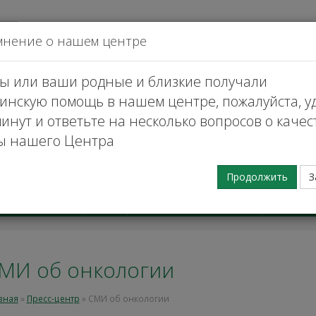
да
мнение о нашем центре
вы или ваши родные и близкие получали
инскую помощь в нашем центре, пожалуйста, у
инут и ответьте на несколько вопросов о качес
ы нашего Центра
Заказать
Продолжить
З
Телемедицинские
Клинич
атные услуги
Наука
услуги
исслед
МИ об онкологии
вная
»
Пресс-центр
»
СМИ об онкологии