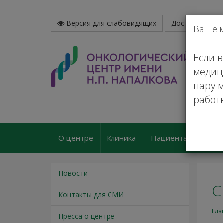
Версия для слабовидящих
Доступная сре
Ваше 
Если 
медиц
пару м
работ
О центре
Клиника
Пациентам
Пл
Новости
С
Контакты для СМИ
Гла
Пресса о центре