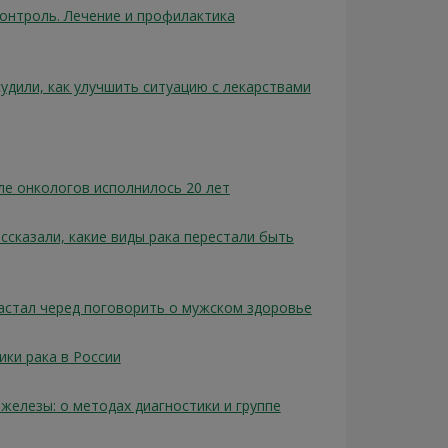
контроль. Лечение и профилактика
удили, как улучшить ситуацию с лекарствами
ле онкологов исполнилось 20 лет
сказали, какие виды рака перестали быть
астал черед поговорить о мужском здоровье
ики рака в России
железы: о методах диагностики и группе