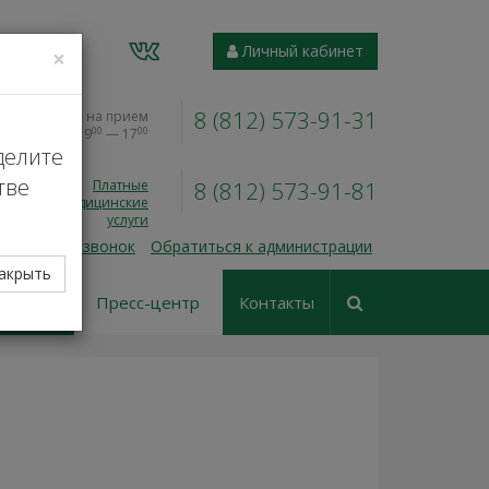
VK
Личный кабинет
×
8 (812) 573-91-31
Запись на прием
00
00
Пн — Пт, 9
— 17
делите
тве
Платные
8 (812) 573-91-81
медицинские
услуги
 обратный звонок
Обратиться к администрации
акрыть
еские
Пресс-центр
Контакты
ования