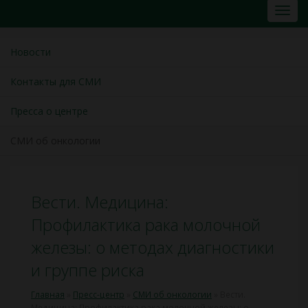
Новости
Контакты для СМИ
Пресса о центре
СМИ об онкологии
Вести. Медицина:
Профилактика рака молочной
железы: о методах диагностики
и группе риска
Главная
»
Пресс-центр
»
СМИ об онкологии
»
Вести.
Медицина: Профилактика рака молочной железы: о