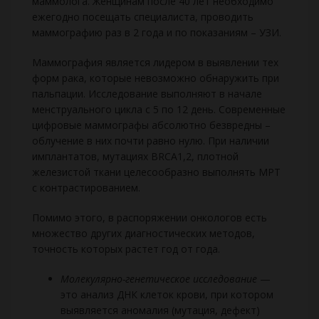
маммолога. Женщинам после 40 лет необходимо
ежегодно посещать специалиста, проводить
маммографию раз в 2 года и по показаниям – УЗИ.
Маммография является лидером в выявлении тех
форм рака, которые невозможно обнаружить при
пальпации. Исследование выполняют в начале
менструального цикла с 5 по 12 день. Современные
цифровые маммографы абсолютно безвредны –
облучение в них почти равно нулю. При наличии
имплантатов, мутациях BRCA1,2, плотной
железистой ткани целесообразно выполнять МРТ
с контрастированием.
Помимо этого, в распоряжении онкологов есть
множество других диагностических методов,
точность которых растет год от года.
Молекулярно-генетическое исследование
—
это анализ ДНК клеток крови, при котором
выявляется аномалия (мутация, дефект)