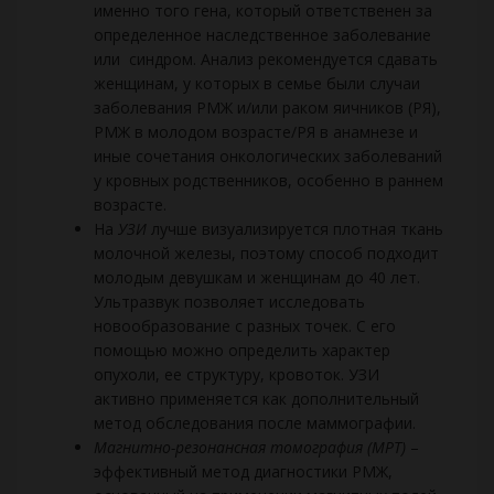
именно того гена, который ответственен за
определенное наследственное заболевание
или синдром. Анализ рекомендуется сдавать
женщинам, у которых в семье были случаи
заболевания РМЖ и/или раком яичников (РЯ),
РМЖ в молодом возрасте/РЯ в анамнезе и
иные сочетания онкологических заболеваний
у кровных родственников, особенно в раннем
возрасте.
На
УЗИ
лучше визуализируется плотная ткань
молочной железы, поэтому способ подходит
молодым девушкам и женщинам до 40 лет.
Ультразвук позволяет исследовать
новообразование с разных точек. С его
помощью можно определить характер
опухоли, ее структуру, кровоток. УЗИ
активно применяется как дополнительный
метод обследования после маммографии.
Магнитно-резонансная томография (МРТ)
–
эффективный метод диагностики РМЖ,