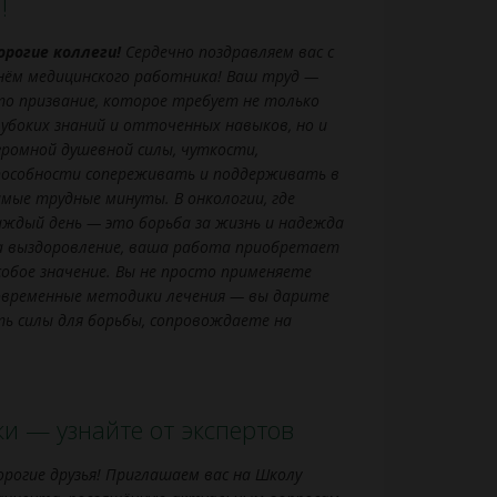
!
орогие
коллеги
!
Сердечно
поздравляем
вас
с
нём
медицинского
работника!
Ваш
труд
—
то
призвание,
которое
требует
не
только
лубоких
знаний
и
отточенных
навыков,
но
и
громной
душевной
силы,
чуткости,
пособности
сопереживать
и
поддерживать
в
амые
трудные
минуты.
В
онкологии,
где
аждый
день
— это
борьба
за
жизнь
и
надежда
а
выздоровление,
ваша
работа
приобретает
собое
значение.
Вы
не
просто
применяете
овременные
методики
лечения
— вы
дарите
ть
силы
для
борьбы,
сопровождаете
на
ки — узнайте от экспертов
орогие друзья! Приглашаем вас на Школу