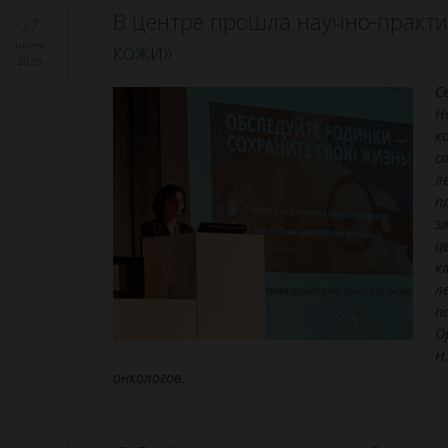
В центре прошла научно‑практ
27
кожи»
июня
2026
С
Н
к
с
л
п
з
ц
к
л
п
О
Н
онкологов.