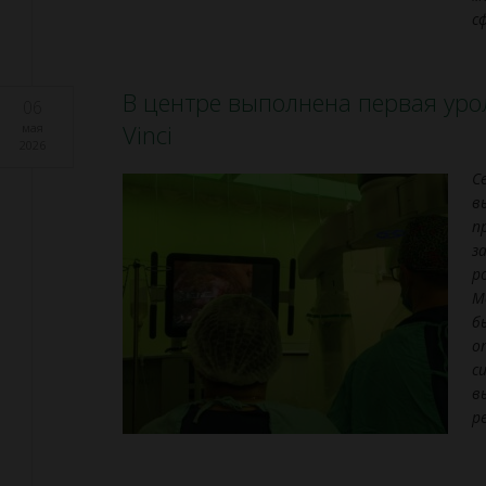
с
В центре выполнена первая уро
06
Vinci
мая
2026
С
в
п
з
р
М
б
о
с
в
р