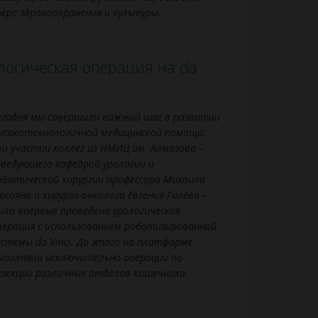
фере здравоохранения и культуры.
логическая операция на da
егодня мы совершили важный шаг в развитии
ысокотехнологичной медицинской помощи:
ри участии коллег из НМИЦ им. Алмазова –
аведующего кафедрой урологии и
оботической хирургии профессора Михаила
осояна и хирурга-онколога Евгения Гилёва –
ыла впервые проведена урологическая
перация с использованием роботизированной
истемы da Vinci. До этого на платформе
ыполняли исключительно операции по
езекции различных отделов кишечника.