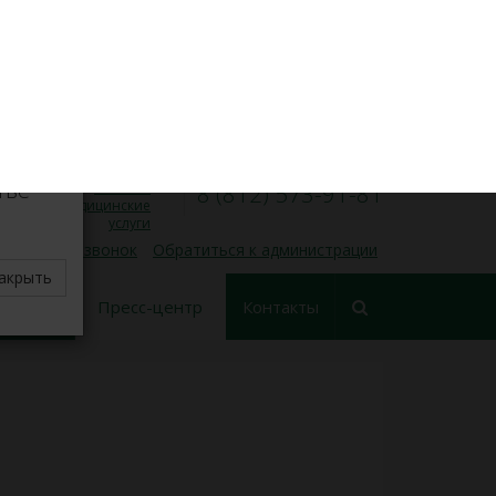
VK
Личный кабинет
×
8 (812) 573-91-31
Запись на прием
00
00
Пн — Пт, 9
— 17
делите
тве
Платные
8 (812) 573-91-81
медицинские
услуги
 обратный звонок
Обратиться к администрации
акрыть
еские
Пресс-центр
Контакты
ования