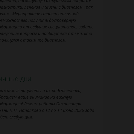
ациента, посвящённую актуальным вопросам
иагностики, лечения и жизни с диагнозом «рак
очки». Мероприятие станет отличной
озможностью получить достоверную
нформацию от ведущих специалистов, задать
олнующие вопросы и пообщаться с теми, кто
толкнулся с таким же диагнозом.
ничные дни
важаемые пациенты и их родственники,
бращаем ваше внимание на важную
нформацию! Режим работы Онкоцентра
мени Н.П. Напалкова с 12 по 14 июня 2026 года
удет следующим.