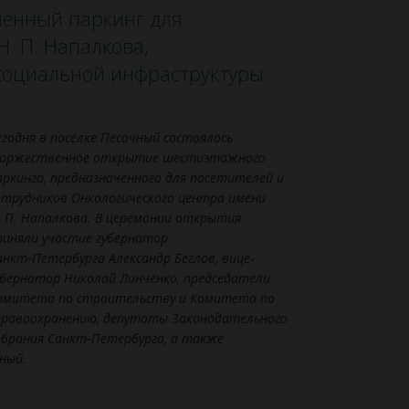
менный паркинг для
. П. Напалкова,
социальной инфраструктуры
егодня в посёлке Песочный состоялось
оржественное открытие шестиэтажного
аркинга, предназначенного для посетителей и
отрудников Онкологического центра имени
. П. Напалкова. В церемонии открытия
риняли участие губернатор
анкт‑Петербурга Александр Беглов, вице-
убернатор Николай Линченко, председатели
омитета по строительству и Комитета по
дравоохранению, депутаты Законодательного
обрания Санкт‑Петербурга, а также
ный.