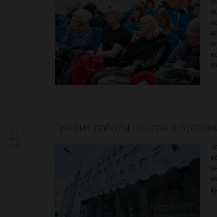
п
д
п
в
и
в
с
График работы центра в празд
11
июня
У
2026
о
и
и
б