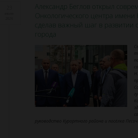
Александр Беглов открыл совре
23
Онкологического центра имени Н
июля
2026
сделав важный шаг в развитии 
города
С
т
п
с
Н
п
С
г
К
з
с
руководство Курортного района и посёлка Песоч