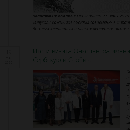
Уважаемые коллеги!
Приглашаем 27 июня 2026 
«Опухоли кожи», где обсудим современные страт
базальноклеточным и плоскоклеточным раком к
Итоги визита Онкоцентра имени 
19
Сербскую и Сербию
мая
2026
О
д
Д
Р
Е
в
н
к
м
м