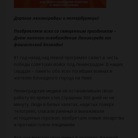
Дорогие ленинградцы и петербуржцы!
Поздравляем всех со священным праздником –
Днем полного освобождения Ленинграда от
фашистской блокады!
81 год назад над Невой прогремел салют в честь
победы советских войск под Ленинградом. В наших
сердцах – память обо всех погибших воинах и
жителях блокадного города на Неве.
Ленинградские медики не останавливали свою
работу во время этих страшных 900 дней ни на
минуту. Люди в белых халатах, надетых поверх
телогреек, спасали раненых и выхаживали
истощенных горожан, изобретали новые лекарства
и противостояли эпидемиям.
Все они вписали свои имена в летопись Великой