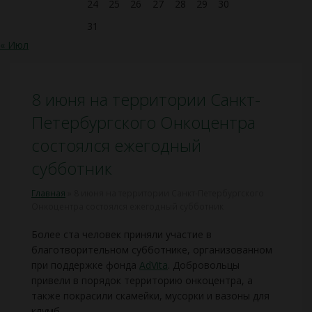
24
25
26
27
28
29
30
31
« Июл
8 июня на территории Санкт-
Петербургского Онкоцентра
состоялся ежегодный
субботник
Главная
»
8 июня на территории Санкт-Петербургского
Онкоцентра состоялся ежегодный субботник
Более ста человек приняли участие в
благотворительном субботнике, организованном
при поддержке фонда
AdVita
. Добровольцы
привели в порядок территорию онкоцентра, а
также покрасили скамейки, мусорки и вазоны для
клумб.