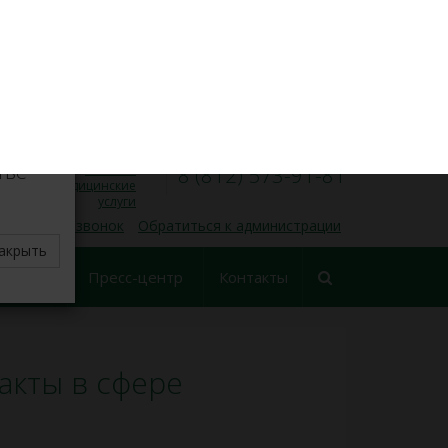
VK
Личный кабинет
×
8 (812) 573-91-31
Запись на прием
00
00
Пн — Пт, 9
— 17
делите
тве
Платные
8 (812) 573-91-81
медицинские
услуги
 обратный звонок
Обратиться к администрации
акрыть
еские
Пресс-центр
Контакты
ования
акты в сфере