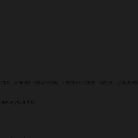
нтре
Клиника
Пациентам
Платные услуги
Наука
Клиническ
дская ул., д. 68А