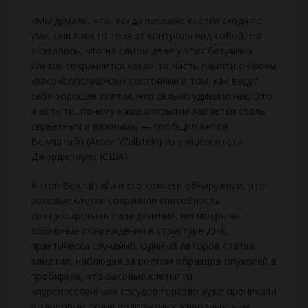
«Мы думали, что, когда раковые клетки сходят с
ума, они просто теряют контроль над собой. Но
оказалось, что на самом деле у этих безумных
клеток сохраняется какая-то часть памяти о своем
«законопослушном» состоянии и том, как ведут
себя хорошие клетки, что сильно удивило нас. Это
и есть то, почему наше открытие является столь
серьезным и важным», — сообщил Антон
Веллштайн (Anton Wellstein) из университета
Джорджтауна (США).
Антон Веллштайн и его коллеги обнаружили, что
раковые клетки сохранили способность
контролировать свое деление, несмотря на
обширные повреждения в структуре ДНК,
практически случайно. Один из авторов статьи
заметил, наблюдая за ростом образцов опухолей в
пробирках, что раковые клетки из
«перенаселенных» сосудов гораздо хуже проникали
в здоровые ткани подопытных животных, чем