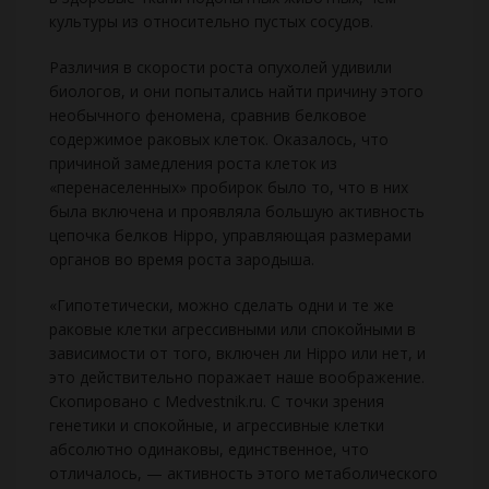
культуры из относительно пустых сосудов.
Различия в скорости роста опухолей удивили
биологов, и они попытались найти причину этого
необычного феномена, сравнив белковое
содержимое раковых клеток. Оказалось, что
причиной замедления роста клеток из
«перенаселенных» пробирок было то, что в них
была включена и проявляла большую активность
цепочка белков Hippo, управляющая размерами
органов во время роста зародыша.
«Гипотетически, можно сделать одни и те же
раковые клетки агрессивными или спокойными в
зависимости от того, включен ли Hippo или нет, и
это действительно поражает наше воображение.
Скопировано с Medvestnik.ru. С точки зрения
генетики и спокойные, и агрессивные клетки
абсолютно одинаковы, единственное, что
отличалось, — активность этого метаболического