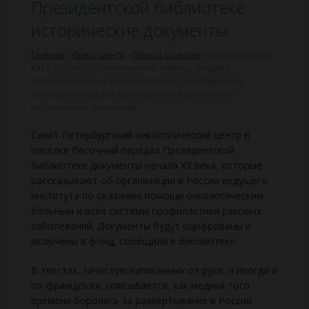
Президентской библиотеке
исторические документы
Главная
»
Пресс-центр
»
Пресса о центре
»
Безформата.ру:
Как в России организовывали помощь людям с
онкологическими заболеваниями. Петербургский
Онкоцентр передал Президентской библиотеке
исторические документы
Санкт-Петербургский онкологический центр в
посёлке Песочный передал Президентской
библиотеке документы начала ХХ века, которые
рассказывают об организации в России ведущего
института по оказанию помощи онкологическим
больным и всей системы профилактики раковых
заболеваний. Документы будут оцифрованы и
включены в фонд, сообщили в библиотеке.
В текстах, зачастую написанных от руки, а иногда и
по-французски, описывается, как медики того
времени боролись за развёртывание в России