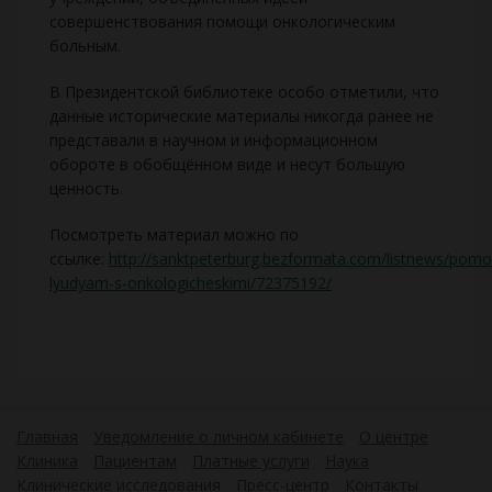
совершенствования помощи онкологическим
больным.
В Президентской библиотеке особо отметили, что
данные исторические материалы никогда ранее не
представали в научном и информационном
обороте в обобщённом виде и несут большую
ценность.
Посмотреть материал можно по
ссылке:
http://sanktpeterburg.bezformata.com/listnews/pomo
lyudyam-s-onkologicheskimi/72375192/
Главная
Уведомление о личном кабинете
О центре
Клиника
Пациентам
Платные услуги
Наука
Клинические исследования
Пресс-центр
Контакты