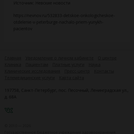
Источник: Невские новости
https://nevnov.ru/532833-detskoe-onkologicheskoe-
otdelenie-v-peterburge-nachalo-priem-yunykh-
pacientov
Главная
Уведомление о личном кабинете
О центре
Клиника
Пациентам
Платные услуги
Наука
Клинические исследования
Пресс-центр
Контакты
Телемедицинские услуги
Карта сайта
197758, Санкт-Петербург, пос. Песочный, Ленинградская ул.,
д. 68А
VK
© 2010 — 2026
Государственное бюджетное учреждение здравоохранения