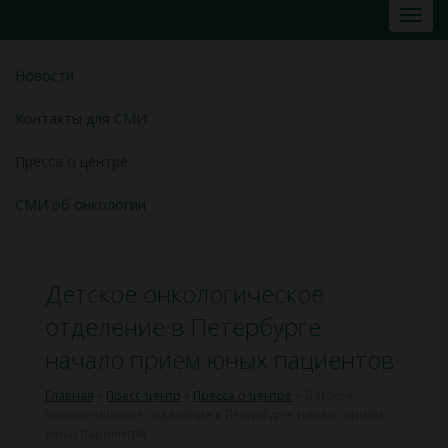
Новости
Контакты для СМИ
Пресса о центре
СМИ об онкологии
Детское онкологическое
отделение в Петербурге
начало прием юных пациентов
Главная
»
Пресс-центр
»
Пресса о центре
»
Детское
онкологическое отделение в Петербурге начало прием
юных пациентов