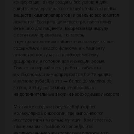
конференции: в нем созданы все условия для
защиты медперсонала от воздействия токсичных
веществ (химиопрепаратов) и реально экономятся
лекарства. Если раньше медсестра, приготовив
инъекцию для пациента, выбрасывала ампулу
с остатками препарата, то теперь
в централизованном кабинете используется все
содержимое каждого флакона, а к пациенту
лекарство поступает в необходимой ему
дозировке и в готовой для инъекций форме.
Только за первый месяц работы кабинета
мы сэкономили химиопрепаратов почти на два
миллиона рублей, а это — более 20 миллионов
за год, и эти деньги можно направлять
на дополнительные закупки необходимых лекарств.
Мы также создали новую лабораторию
молекулярной онкологии, где выполняются
исследования на генные мутации. Как известно,
такие анализы позволяют определить
индивидуальные характеристики опухоли, что