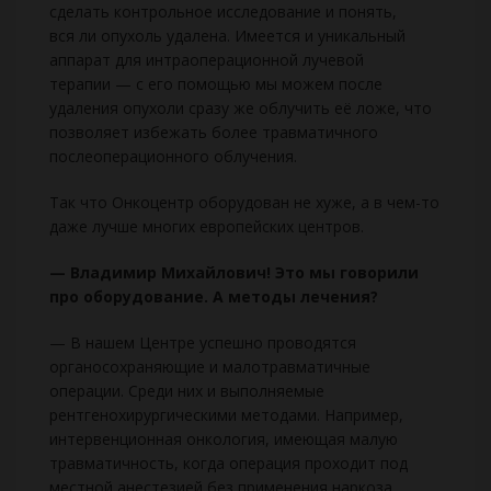
сделать контрольное исследование и понять,
вся ли опухоль удалена. Имеется и уникальный
аппарат для интраоперационной лучевой
терапии — с его помощью мы можем после
удаления опухоли сразу же облучить её ложе, что
позволяет избежать более травматичного
послеоперационного облучения.
Так что Онкоцентр оборудован не хуже, а в чем-то
даже лучше многих европейских центров.
— Владимир Михайлович! Это мы говорили
про оборудование. А методы лечения?
— В нашем Центре успешно проводятся
органосохраняющие и малотравматичные
операции. Среди них и выполняемые
рентгенохирургическими методами. Например,
интервенционная онкология, имеющая малую
травматичность, когда операция проходит под
местной анестезией без применения наркоза.