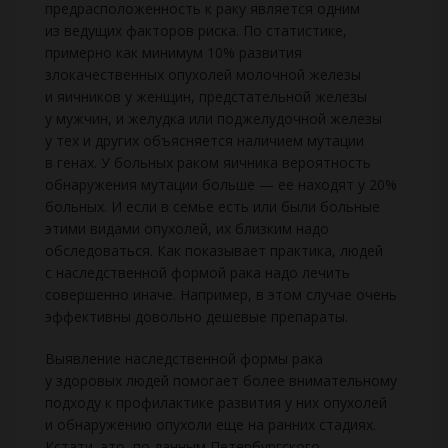
предрасположенность к раку является одним
из ведущих факторов риска. По статистике,
примерно как минимум 10% развития
злокачественных опухолей молочной железы
и яичников у женщин, предстательной железы
у мужчин, и желудка или поджелудочной железы
у тех и других объясняется наличием мутации
в генах. У больных раком яичника вероятность
обнаружения мутации больше — ее находят у 20%
больных. И если в семье есть или были больные
этими видами опухолей, их близким надо
обследоваться. Как показывает практика, людей
с наследственной формой рака надо лечить
совершенно иначе. Например, в этом случае очень
эффективны довольно дешевые препараты.
Выявление наследственной формы рака
у здоровых людей помогает более внимательному
подходу к профилактике развития у них опухолей
и обнаружению опухоли еще на ранних стадиях.
Кстати, это, по данным Петербургского