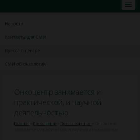
Новости
Контакты для СМИ
Пресса о центре
СМИ об онкологии
Онкоцентр занимается и
практической, и научной
деятельностью
Главная
»
Пресс-центр
»
Пресса о центре
»
Онкоцентр
занимается и практической, и научной деятельностью