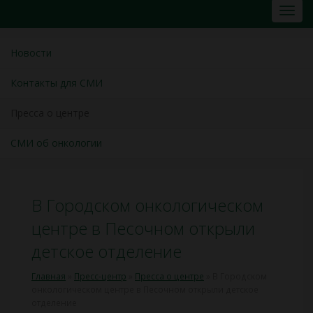
Новости
Контакты для СМИ
Пресса о центре
СМИ об онкологии
В Городском онкологическом
центре в Песочном открыли
детское отделение
Главная
»
Пресс-центр
»
Пресса о центре
»
В Городском
онкологическом центре в Песочном открыли детское
отделение