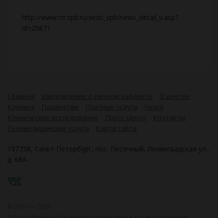
http://www.rtr.spb.ru/vesti_spb/news_detail_v.asp?
id=25871
Главная
Уведомление о личном кабинете
О центре
Клиника
Пациентам
Платные услуги
Наука
Клинические исследования
Пресс-центр
Контакты
Телемедицинские услуги
Карта сайта
197758, Санкт-Петербург, пос. Песочный, Ленинградская ул.,
д. 68А
VK
© 2010 — 2026
Государственное бюджетное учреждение здравоохранения