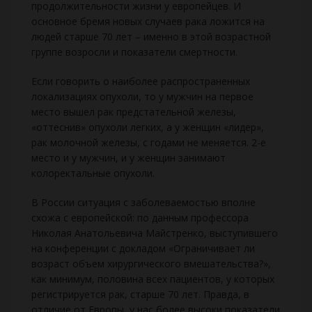
продолжительности жизни у европейцев. И
основное бремя новых случаев рака ложится на
людей старше 70 лет – именно в этой возрастной
группе возросли и показатели смертности.
Если говорить о наиболее распространенных
локализациях опухоли, то у мужчин на первое
место вышел рак предстательной железы,
«оттеснив» опухоли легких, а у женщин «лидер»,
рак молочной железы, с годами не меняется. 2-е
место и у мужчин, и у женщин занимают
колоректальные опухоли.
В России ситуация с заболеваемостью вполне
схожа с европейской: по данным профессора
Николая Анатольевича Майстренко, выступившего
на конференции с докладом «Ограничивает ли
возраст объем хирургического вмешательства?»,
как минимум, половина всех пациентов, у которых
регистрируется рак, старше 70 лет. Правда, в
отличие от Европы, у нас более высоки показатели