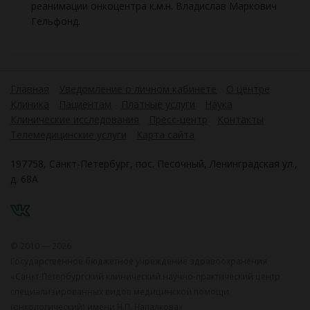
реанимации онкоцентра к.м.н. Владислав Маркович
Гельфонд.
Главная
Уведомление о личном кабинете
О центре
Клиника
Пациентам
Платные услуги
Наука
Клинические исследования
Пресс-центр
Контакты
Телемедицинские услуги
Карта сайта
197758, Санкт-Петербург, пос. Песочный, Ленинградская ул.,
д. 68А
VK
© 2010 — 2026
Государственное бюджетное учреждение здравоохранения
«Санкт-Петербургский клинический научно-практический центр
специализированных видов медицинской помощи
(онкологический) имени Н.П. Напалкова»