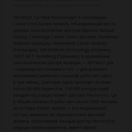
учреждений Европы — в Институте Густава Русси
Институт Густава Русси входит в консорциум
Cancer Core Europe network, объединяющий шесть
крупных онкологических центров Европы: Gustave
Roussy, Cambridge Cancer Centre (Англия), Karolinska
Institutet (Швеция), Netherlands Cancer Inctitute
(Голландия), Vall d’Hebron of Oncology (Испания),
DKFZ-NCT Heidelberg (Германия). В крупнейшем
онкологическом центре Франции — 457 мест для
стационарного лечения и 102 — для дневного
пребывания (дневной стационар работает здесь
в три смены). Ежегодно здесь проходят лечение
около 50 000 пациентов, 130 000 консультаций
каждый год осуществляют доктора Института, где
в общей сложности работают около 3000 человек,
из которых более тысячи — это медицинские
сестры, имеющие во Франции очень высокий
уровень образования. Каждый доктор Института,
ведущих прием пациентов, имеет своего