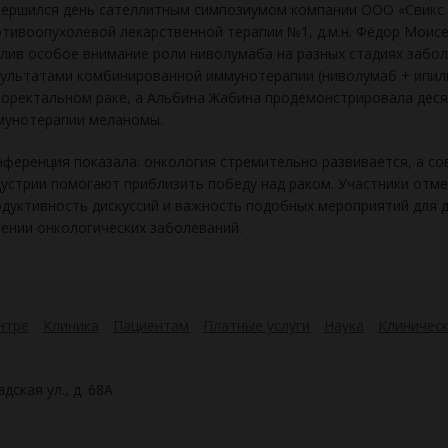
ершился день сателлитным симпозиумом компании ООО «Свикс 
тивоопухолевой лекарственной терапии №1, д.м.н. Фёдор Моис
лив особое внимание роли ниволумаба на разных стадиях забол
ультатами комбинированной иммунотерапии (ниволумаб + ипил
оректальном раке, а Альбина Жабина продемонстрировала дес
мунотерапии меланомы.
ференция показала: онкология стремительно развивается, а со
устрии помогают приблизить победу над раком. Участники отме
дуктивность дискуссий и важность подобных мероприятий для д
ении онкологических заболеваний.
нтре
Клиника
Пациентам
Платные услуги
Наука
Клиническ
дская ул., д. 68А