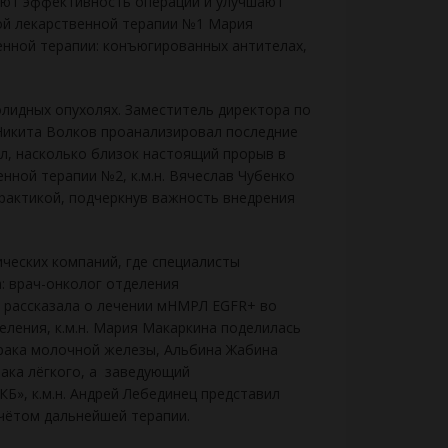
ают эффективность операций и улучшают
ой лекарственной терапии №1 Мария
енной терапии: конъюгированных антителах,
лидных опухолях. Заместитель директора по
 Никита Волков проанализировал последние
л, насколько близок настоящий прорыв в
ной терапии №2, к.м.н. Вячеслав Чубенко
практикой, подчеркнув важность внедрения
ческих компаний, где специалисты
: врач-онколог отделения
н рассказала о лечении мНМРЛ EGFR+ во
еления, к.м.н. Мария Макаркина поделилась
рака молочной железы, Альбина Жабина
ака лёгкого, а заведующий
», к.м.н. Андрей Лебединец представил
учётом дальнейшей терапии.