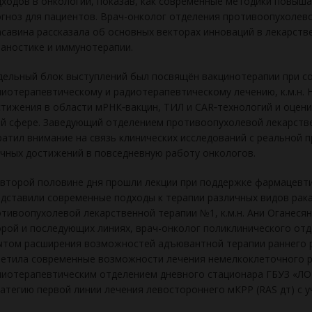
ходов в онкологии, показав, как современные методики повыш
гноз для пациентов. Врач-онколог отделения противоопухолев
савина рассказала об основных векторах инноваций в лекарств
аностике и иммунотерапии.
ельный блок выступлений был посвящён вакцинотерапии при со
иотерапевтическому и радиотерапевтическому лечению, к.м.н.
тижения в области мРНК‑вакцин, ТИЛ и CAR‑технологий и оцени
й сфере. Заведующий отделением противоопухолевой лекарствен
атил внимание на связь клинических исследований с реальной 
чных достижений в повседневную работу онкологов.
второй половине дня прошли лекции при поддержке фармацевти
дставили современные подходы к терапии различных видов рака
тивоопухолевой лекарственной терапии №1, к.м.н. Ани Оганеся
рой и последующих линиях, врач-онколог поликлинического отд
ытом расширения возможностей адъювантной терапии раннего 
етила современные возможности лечения немелкоклеточного р
иотерапевтическим отделением дневного стационара ГБУЗ «ЛОКБ
атегию первой линии лечения левостороннего мКРР (RAS дт) с 