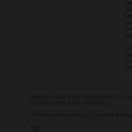
Зав
про
уде
рез
кол
им
Кон
инд
про
леч
Главная
Уведомление о личном кабинете
О це
Телемедицинские услуги
Карта сайта
197758, Санкт-Петербург, пос. Песочный, Ленингра
VK