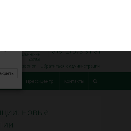
VK
Личный кабинет
×
8 (812) 573-91-31
Запись на прием
00
00
Пн — Пт, 9
— 17
делите
тве
Платные
8 (812) 573-91-81
медицинские
услуги
 обратный звонок
Обратиться к администрации
акрыть
еские
Пресс-центр
Контакты
ования
нции: новые
пии