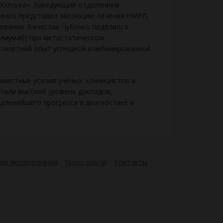
Хэлскеа». Заведующий отделением
еенко представил эволюцию лечения НМРЛ,
евания. Вячеслав Чубенко поделился
имумаб) при метастатическом
ятилетний опыт успешной комбинированной
вместные усилия учёных, клиницистов и
тили высокий уровень докладов,
альнейшего прогресса в диагностике и
ие исследования
Пресс-центр
Контакты