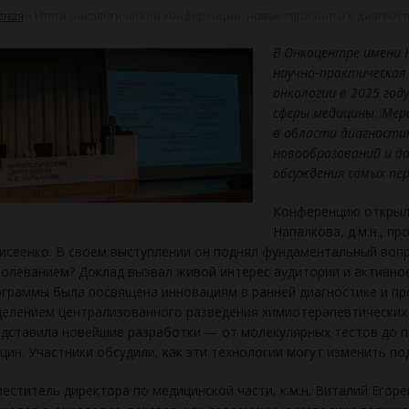
вная
»
Итоги онкологической конференции: новые горизонты в диагност
В Онкоцентре имени 
научно‑практическая
онкологии в 2025 год
сферы медицины. Мер
в области диагности
новообразований и д
обсуждения самых пер
Конференцию открыл 
Напалкова, д.м.н., п
сеенко. В своём выступлении он поднял фундаментальный вопр
олеванием? Доклад вызвал живой интерес аудитории и активно
граммы была посвящена инновациям в ранней диагностике и пр
елением централизованного разведения химиотерапевтических п
дставила новейшие разработки — от молекулярных тестов до п
цин. Участники обсудили, как эти технологии могут изменить по
еститель директора по медицинской части, к.м.н. Виталий Егор