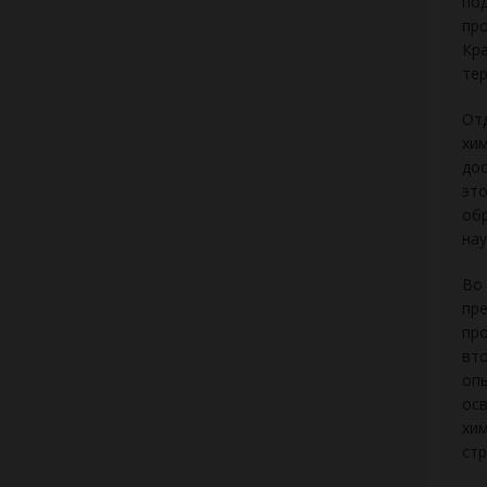
под
про
Кра
тер
Отд
хим
дос
это
обр
нау
Во 
пре
про
вто
оп
осв
хим
стр