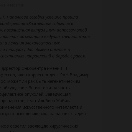
ике и терапии
Н.П.Напалкова сегодня успешно прошла
 конференция «Важнейшие события в
у», посвящённая актуальным вопросам этой
оприятие объединило ведущих специалистов
ки и лечения злокачественных
ало площадку для обмена опытом и
спективных направлений в борьбе с раком.
директор Онкоцентра имени Н. П.
рофессор, член‑корреспондент РАН Владимир
ос: может ли рак быть негенетическим
е обсуждение. Значительная часть
офилактике опухолей. Заведующая
репаратов, к.м.н. Альбина Жабина
рименения искусственного интеллекта и
дходы к выявлению рака на ранних стадиях.
енков осветил эволюцию хирургических