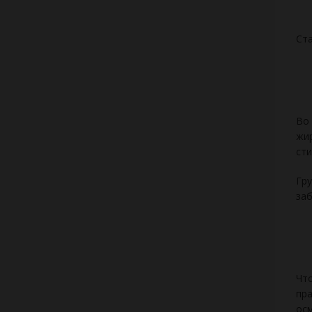
Ста
Во 
жир
сти
Гру
заб
Что
пра
осм