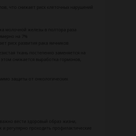
ов, что снижает риск клеточных нарушений
ака молочной железы в полтора раза
имерно на 7%
ет риск развития рака яичников
езистая ткань постепенно заменяется на
и этом снижается выработка гормонов,
мимо защиты от онкологических
 важно вести здоровый образ жизни,
к и регулярно проходить профилактические