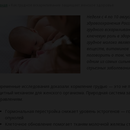
вная
»
Как грудное вскармливание защищает женское здоровье
Неделя с 4 по 10 авг
здравоохранения Росс
грудного вскармлива
ключевую роль в здор
грудное молоко явля
веществ, витаминов 
поговорить о том, ч
одним из самых силь
серьезных заболевани
ременные исследования доказали: кормление грудью — это не 
итный механизм для женского организма. Природная система з
равлениям:
Гормональная перестройка снижает уровень эстрогенов — г
опухолей
Клеточное обновление помогает тканям молочной железы ст