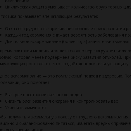
изменениям
Циклическая защита уменьшает количество овуляторных цикл
тистика показывает впечатляющие результаты:
Отказ от грудного вскармливания повышает риск развития р
Каждый год кормления снижает вероятность заболевания пр
Длительное вскармливание (более года) значительно уменьша
время лактации молочная железа словно перезагружается: жел
овую, которая менее подвержена риску развития опухолей. Пр
мулирующих рост клеток, что создаёт дополнительную защиту.
дное вскармливание — это комплексный подход к здоровью. По
олеваний, оно помогает:
Быстрее восстановиться после родов
Снизить риск развития ожирения и контролировать вес
Укрепить иммунитет
бы получить максимальную пользу от грудного вскармливания,
вильно и сбалансированно питаться, избегать вредных привыче
отры у специалистов.