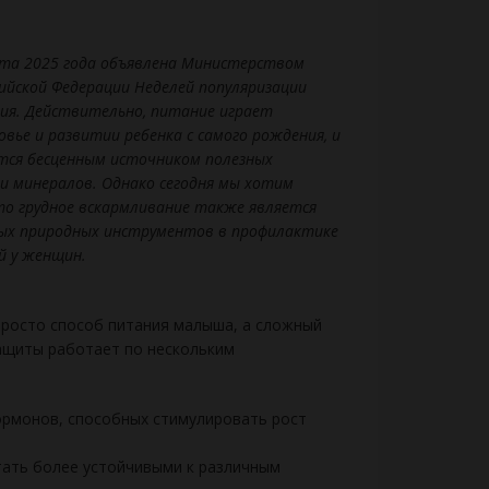
уста 2025 года объявлена Министерством
ийской Федерации Неделей популяризации
ния. Действительно, питание играет
овье и развитии ребенка с самого рождения, и
ется бесценным источником полезных
и минералов. Однако сегодня мы хотим
то грудное вскармливание также является
ных природных инструментов в профилактике
й у женщин.
просто способ питания малыша, а сложный
ащиты работает по нескольким
ормонов, способных стимулировать рост
ать более устойчивыми к различным