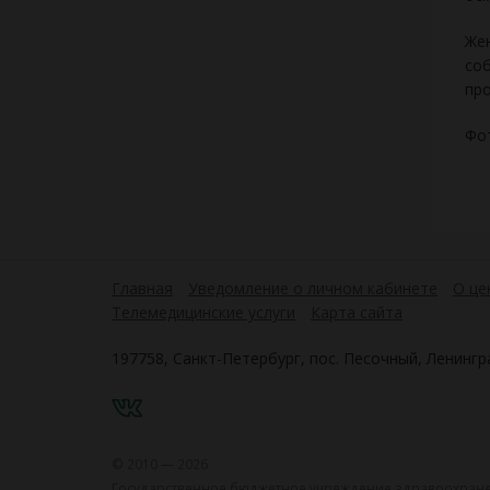
Жен
соб
пр
Фот
Главная
Уведомление о личном кабинете
О це
Телемедицинские услуги
Карта сайта
197758, Санкт-Петербург, пос. Песочный, Ленингра
VK
© 2010 — 2026
Государственное бюджетное учреждение здравоохране