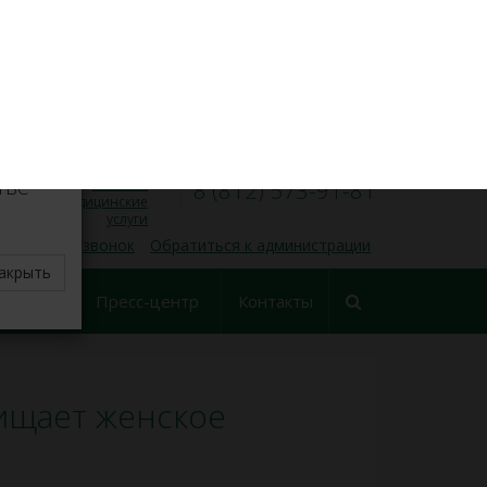
VK
Личный кабинет
×
8 (812) 573-91-31
Запись на прием
00
00
Пн — Пт, 9
— 17
делите
тве
Платные
8 (812) 573-91-81
медицинские
услуги
 обратный звонок
Обратиться к администрации
акрыть
еские
Пресс-центр
Контакты
ования
ищает женское