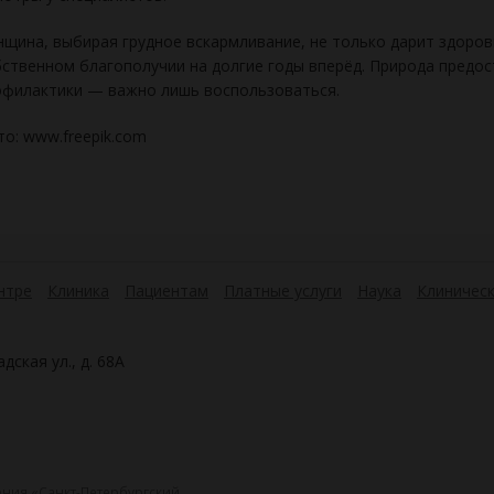
щина, выбирая грудное вскармливание, не только дарит здоров
ственном благополучии на долгие годы вперёд. Природа предо
офилактики — важно лишь воспользоваться.
о: www.freepik.com
нтре
Клиника
Пациентам
Платные услуги
Наука
Клиническ
дская ул., д. 68А
ния «Санкт-Петербургский