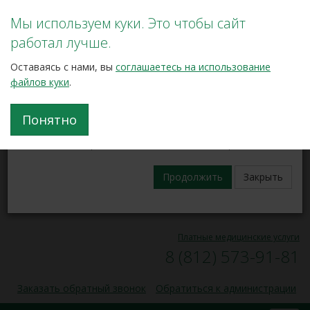
Мы используем куки. Это чтобы сайт
×
Ваше мнение о нашем центре
VK
работал лучше.
Личный кабинет
Если вы или ваши родные и близкие
Оставаясь с нами, вы
соглашаетесь на использование
получали медицинскую помощь в нашем
файлов куки
.
центре, пожалуйста, уделите пару минут и
Понятно
ответьте на несколько вопросов
о качестве работы нашего Центра
Запись на прием
Продолжить
Закрыть
00
00
Пн — Пт, 9
— 17
8 (812) 573-91-31
Платные медицинские услуги
8 (812) 573-91-81
Заказать обратный звонок
Обратиться к администрации