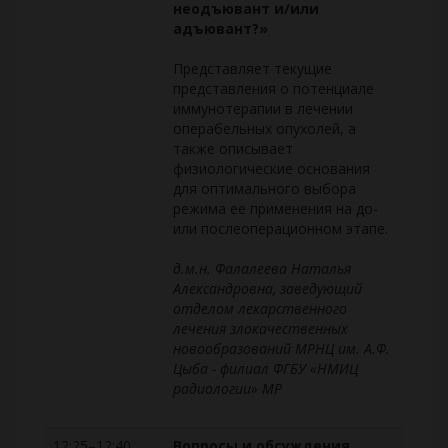
неодъювант и/или
адъювант?»
Представляет текущие
представления о потенциале
иммунотерапии в лечении
операбельных опухолей, а
также описывает
физиологические основания
для оптимального выбора
режима ее применения на до-
или послеоперационном этапе.
д.м.н. Фалалеева Наталья
Александровна, заведующий
отделом лекарственного
лечения злокачественных
новообразований МРНЦ им. А.Ф.
Цыба - филиал ФГБУ «НМИЦ
радиологии» МР
12:25–12:40
Вопросы и обсуждения