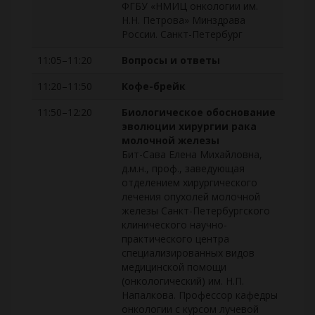
ФГБУ «НМИЦ онкологии им.
Н.Н. Петрова» Минздрава
России. Санкт-Петербург
11:05–11:20
Вопросы и ответы
11:20–11:50
Кофе-брейк
11:50–12:20
Биологическое обоснование
эволюции хирургии рака
молочной железы
Бит-Сава Елена Михайловна,
д.м.н., проф., заведующая
отделением хирургического
лечения опухолей молочной
железы Санкт-Петербургского
клинического научно-
практического центра
специализированных видов
медицинской помощи
(онкологический) им. Н.П.
Напалкова. Профессор кафедры
онкологии с курсом лучевой