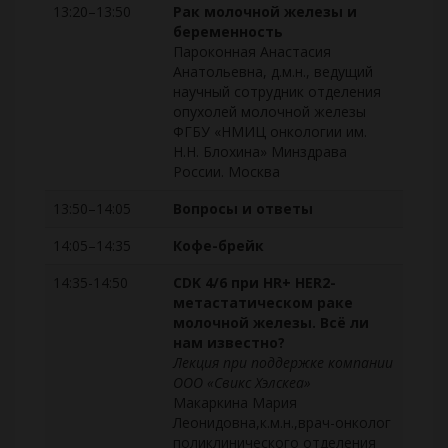
13:20–13:50
Рак молочной железы и
беременность
Пароконная Анастасия
Анатольевна, д.м.н., ведущий
научный сотрудник отделения
опухолей молочной железы
ФГБУ «НМИЦ онкологии им.
Н.Н. Блохина» Минздрава
России. Москва
13:50–14:05
Вопросы и ответы
14:05–14:35
Кофе-брейк
14:35-14:50
CDK 4/6 при HR+ HER2-
метастатическом раке
молочной железы. Всё ли
нам известно?
Лекция при поддержке компании
ООО «Свикс Хэлскеа»
Макаркина Мария
Леонидовна,к.м.н.,врач-онколог
поликлинического отделения