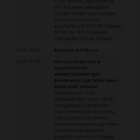
ФГБУ «НМИЦ онкологии им.
Н.Н. Блохина» Минздрава
России. Профессор кафедры
онкологии лечебного
факультета ФГАОУ ВО Первый
МГМУ им. И.М. Сеченова
Минздрава России. Москва
10:20–10:35
Вопросы и ответы
10:35–11:05
Неоадъювантная и
адъювантная
химиотерапия при
различных подтипах рака
молочной железы
Криворотько Петр
Владимирович, д.м.н., проф.,
заведующий отделением
опухолей молочной железы,
заведующий отделением
онкологии и реконструктивно-
пластической хирургии,
ведущий научный сотрудник