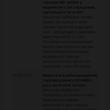
терапии HR+ мРМЖ у
пациентов с альтерациями
сигнального пути АКТ
Лекция при поддержке «Астра
Зенека» (не входит в НМО)
Чубенко Вячеслав Андреевич,
к.м.н., заведующий отделением
химиотерапии № 2 Санкт-
Петербургского клинического
научно-практического центра
специализированных видов
медицинской помощи
(онкологический) имени Н.П.
Напалкова. Санкт-Петербург
15:35-15:50
Новости в комбинированной
терапии раннего ER+HER2-
рака молочной железы
Лекция при поддержке
«Новартис» (не входит в НМО)
Крамчанинов Михаил
Михайлович, врач-онколог
отделения противоопухолевой