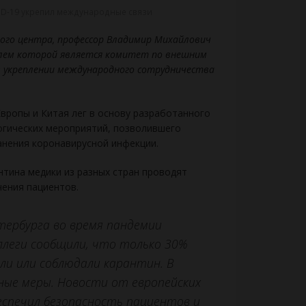
ID-19 укрепил международные связи
кого центра, профессор Владимир Михайлович
елем которой является комитет по внешним
в укреплении международного сотрудничества
Европы и Китая лег в основу разработанного
огических мероприятий, позволившего
анения коронавирусной инфекции.
тина медики из разных стран проводят
ения пациентов.
ербурга во время пандемии
оллеги сообщили, что только 30%
ли или соблюдали карантин. В
ые меры. Новости от европейских
еспечил безопасность пациентов и