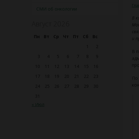
Гла
СМИ об онкологии
В к
Август 2026
Мои
свя
Пн
Вт
Ср
Чт
Пт
Сб
Вс
и п
1
2
В п
3
4
5
6
7
8
9
адм
про
10
11
12
13
14
15
16
17
18
19
20
21
22
23
По 
кон
24
25
26
27
28
29
30
31
« Июл