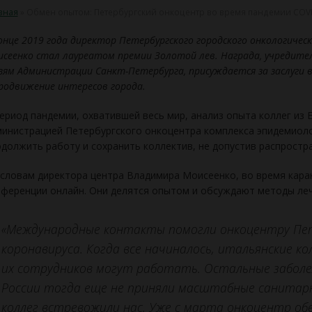
вная
»
Обмен опытом: Петербургский онкоцентр во время пандемии COV
онце 2019 года директор Петербургского городского онкологичес
сеенко стал лауреатом премии Золотой лев. Награда, учредит
зям Администрации Санкт-Петербурга, присуждается за заслуги 
родвижение интересов города.
ериод пандемии, охватившей весь мир, анализ опыта коллег из 
инистрацией Петербургского онкоцентра комплекса эпидемиол
должить работу и сохранить коллектив, не допустив распростр
словам директора центра Владимира Моисеенко, во время каран
ференции онлайн. Они делятся опытом и обсуждают методы леч
«Международные контакты помогли онкоцентру Пет
коронавируса. Когда все начиналось, итальянские к
их сотрудников могут работать. Остальные заболе
России тогда еще не приняли масштабные санитарн
коллег встревожили нас. Уже с марта онкоцентр об