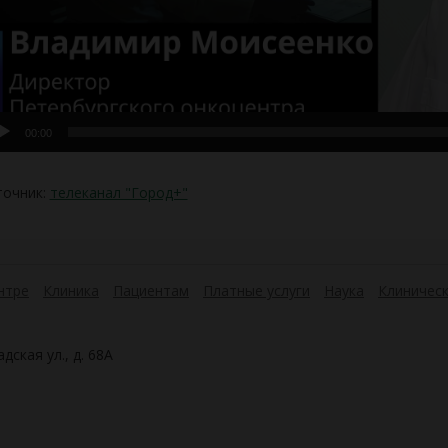
00:00
точник:
телеканал "Город+"
нтре
Клиника
Пациентам
Платные услуги
Наука
Клиническ
дская ул., д. 68А