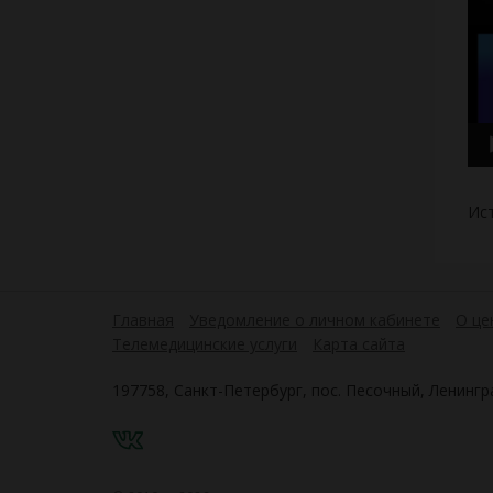
Ис
Главная
Уведомление о личном кабинете
О це
Телемедицинские услуги
Карта сайта
197758, Санкт-Петербург, пос. Песочный, Ленингра
VK