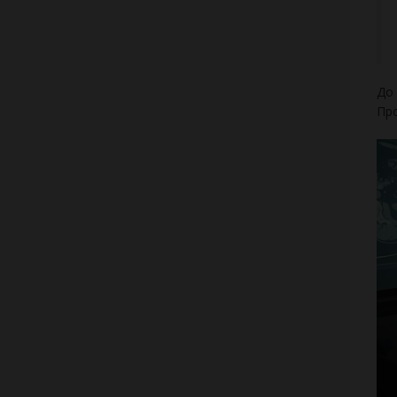
До 
Про
Ви