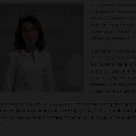
Мы с огромной радос
Тимофеевна Маликова
лучевой диагностики 
победителем конкурс
номинации «Лучшая с
здравоохранения»!
Снежанна Тимофеевна
2015 года и за это в
высококвалифициров
работу отделения, ч
коллег, добрый и от
пациентов в самые н
общественный деятел
и конкурса оценивало кандидатов по строгим критериям: профе
витие здравоохранения Санкт‑Петербурга и, что особенно важн
жанна Тимофеевна блестяще прошла отбор среди 60 кандидатов
а.