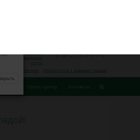
VK
Личный кабинет
×
8 (812) 573-91-31
Запись на прием
00
00
Пн — Пт, 9
— 17
делите
тве
Платные
8 (812) 573-91-81
медицинские
услуги
 обратный звонок
Обратиться к администрации
акрыть
еские
Пресс-центр
Контакты
ования
радой!