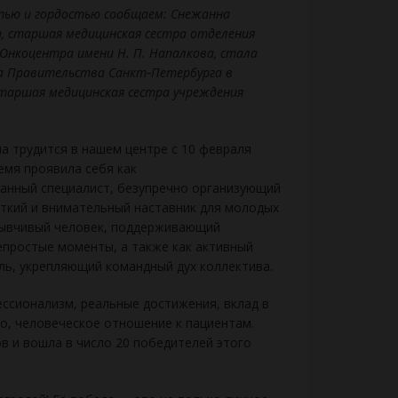
тью и гордостью сообщаем: Снежанна
, старшая медицинская сестра отделения
Онкоцентра имени Н. П. Напалкова, стала
а Правительства Санкт‑Петербурга в
таршая медицинская сестра учреждения
 трудится в нашем центре с 10 февраля
ремя проявила себя как
анный специалист, безупречно организующий
уткий и внимательный наставник для молодых
зывчивый человек, поддерживающий
епростые моменты, а также как активный
ь, укрепляющий командный дух коллектива.
ссионализм, реальные достижения, вклад в
о, человеческое отношение к пациентам.
 и вошла в число 20 победителей этого