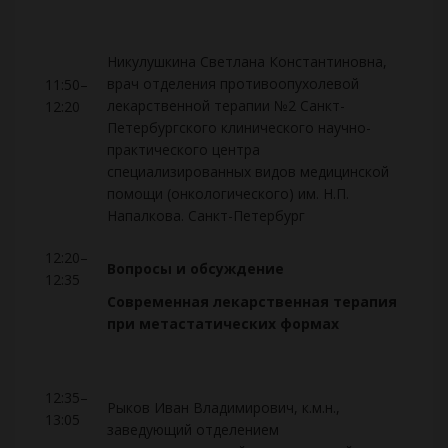
Никулушкина Светлана Константиновна,
врач отделения противоопухолевой
11:50–
лекарственной терапии №2 Санкт-
12:20
Петербургского клинического научно-
практического центра
специализированных видов медицинской
помощи (онкологического) им. Н.П.
Напалкова. Санкт-Петербург
12:20–
Вопросы и обсуждение
12:35
Современная лекарственная терапия
при метастатических формах
12:35–
Рыков Иван Владимирович, к.м.н.,
13:05
заведующий отделением