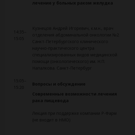
лечение у больных раком желудка
Кузнецов Андрей Игоревич, к.м.н., врач
14:35–
отделения абдоминальной онкологии №2
15:05
Санкт-Петербургского клинического
научно-практического центра
специализированных видов медицинской
помощи (онкологического) им. Н.П.
Напалкова. Санкт-Петербург
15:05–
Вопросы и обсуждение
15:20
Современные возможности лечения
рака пищевода
Лекция при поддержке компании Р-Фарм
(не входит в НМО)