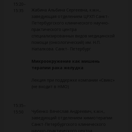
15:20–
Жабина Альбина Сергеевна, к.м.н.,
15:35
заведующая отделением ЦРХП Санкт-
Петербургского клинического научно-
практического центра
специализированных видов медицинской
помощи (онкологический) им. Н.П.
Напалкова. Санкт- Петербург
Микроокружение как мишень
терапии рака желудка
Лекция при поддержке компании «Свикс»
(не входит в НМО)
15:35–
Чубенко Вячеслав Андреевич, к.м.н.,
15:50
заведующий отделением химиотерапии
Санкт-Петербургского клинического
научно-практического центра