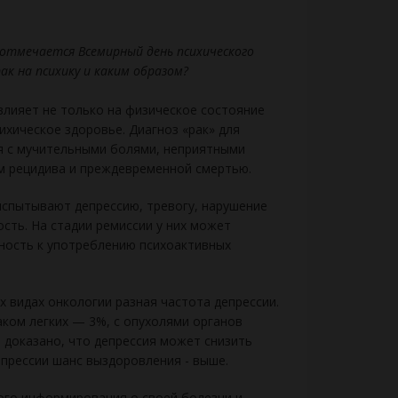
 отмечается Всемирный день психического
ак на психику и каким образом?
влияет не только на физическое состояние
сихическое здоровье. Диагноз «рак» для
я с мучительными болями, неприятными
м рецидива и преждевременной смертью.
спытывают депрессию, тревогу, нарушение
сть. На стадии ремиссии у них может
ность к употреблению психоактивных
х видах онкологии разная частота депрессии.
аком легких — 3%, с опухолями органов
доказано, что депрессия может снизить
епрессии шанс выздоровления - выше.
ого информирования о своей болезни и