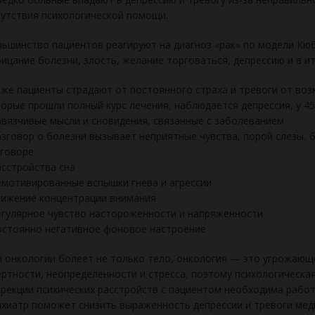
утствия психологической помощи.
ьшинство пациентов реагируют на диагноз «рак» по модели Кюбл
ицание болезни, злость, желание торговаться, депрессию и в и
же пациенты страдают от постоянного страха и тревоги от воз
орые прошли полный курс лечения, наблюдается депрессия, у 
авязчивые мысли и сновидения, связанные с заболеванием
азговор о болезни вызывает неприятные чувства, порой слезы, 
зговоре
асстройства сна
емотивированные вспышки гнева и агрессии
нижение концентрации внимания
егулярное чувство настороженности и напряженности
остоянно негативное фоновое настроение
 онкологии болеет не только тело, онкология — это угрожающ
ртности, неопределенности и стресса, поэтому психологическа
рекции психических расстройств с пациентом необходима работ
хиатр поможет снизить выраженность депрессии и тревоги ме