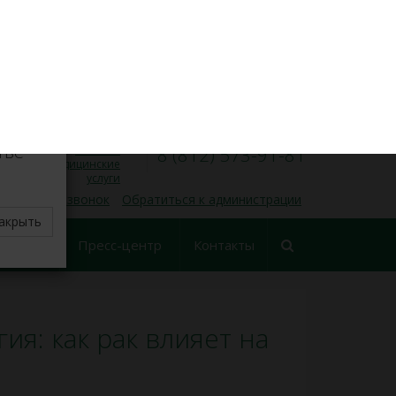
VK
Личный кабинет
×
8 (812) 573-91-31
Запись на прием
00
00
Пн — Пт, 9
— 17
делите
тве
Платные
8 (812) 573-91-81
медицинские
услуги
 обратный звонок
Обратиться к администрации
акрыть
еские
Пресс-центр
Контакты
ования
я: как рак влияет на