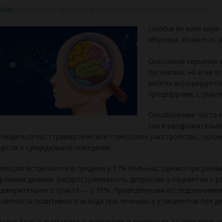
вная
»
Психическое здоровье и онкология: как рак влияет на психику
Сегодня во всем мире
здоровья. Влияет ли р
Онкология серьезно 
организма, но и на п
многих ассоциируетс
процедурами, страхо
Онкобольные часто и
сна и раздражительно
людаться посттравматическое стрессовое расстройство, склон
еств и суицидальное поведение.
рессия встречается в среднем у 17% больных, однако при разны
разным данным, распространенность депрессии у пациентов с р
еварительного тракта — у 31%. Проведенными исследованиями 
оятность позитивного исхода при лечении, а у пациентов без д
едко больные впадают в депрессию и тревогу из-за неправильн