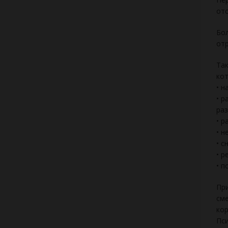
отс
Бол
отр
Так
кот
• н
• р
ра
• р
• н
• с
• р
• п
При
сме
кор
Пси