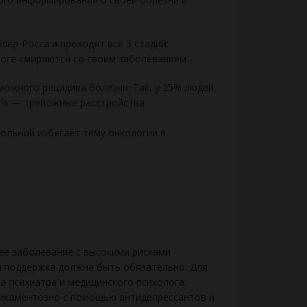
ер-Росса и проходят все 5 стадий:
тоге смиряются со своим заболеванием.
можного рецидива болезни. Так, у 25% людей,
45% — тревожные расстройства:
больной избегает тему онкологии в
ее заболевание с высокими рисками
я поддержка должна быть обязательно. Для
а психиатра и медицинского психолога.
дикаментозно с помощью антидепрессантов и