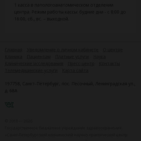
1 касса в патологоанатомическом отделении
центра. Режим работы кассы: будние дни - с 8:00 до
16:00, сб., вс. – выходной.
Главная
Уведомление о личном кабинете
О центре
Клиника
Пациентам
Платные услуги
Наука
Клинические исследования
Пресс-центр
Контакты
Телемедицинские услуги
Карта сайта
197758, Санкт-Петербург, пос. Песочный, Ленинградская ул.,
д. 68А
VK
© 2010 — 2026
Государственное бюджетное учреждение здравоохранения
«Санкт-Петербургский клинический научно-практический центр