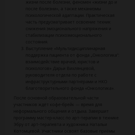
жизни после болезни, феномен «жизни до и
после болезни», а также механизмы
психологической адаптации. Практическая
часть предусматривает освоение техник
снижения эмоционального напряжения и
стабилизации психоэмоционального
состояния.
Выступление «Мультидисциплинарная
поддержка пациента от фонда „Онкологика“:
взаимодействие врачей, юристов и
психологов» Дарьи Вихлянцевой,
руководителя отдела по работе с
инфраструктурными партнёрами и НКО
благотворительного фонда «Онкологика».
После основной образовательной части
участников ждёт кофе‑брейк — время для
неформального общения и отдыха. Завершит
программу мастер‑класс по арт‑терапии в технике
Эбру от арт‑терапевта и художника Натальи
Котомцевой. Участники освоят базовые приёмы