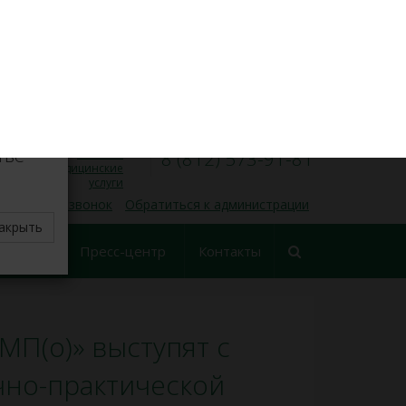
VK
Личный кабинет
×
8 (812) 573-91-31
Запись на прием
00
00
Пн — Пт, 9
— 17
делите
тве
Платные
8 (812) 573-91-81
медицинские
услуги
 обратный звонок
Обратиться к администрации
акрыть
еские
Пресс-центр
Контакты
ования
П(о)» выступят с
чно-практической