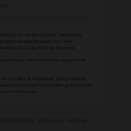
ии
ероссийской научно-практической конференции по
СВМП(о)» Артём Викторович Гаврилюков
еренции с международным участием
октября 2017 года в городе Воронеж.
 анатомию и онкологическую хирургию при
ния Российской Федерации, Департамента
ециалиста колопроктолога Минздрава России
октологов России".
ие исследования
Пресс-центр
Контакты