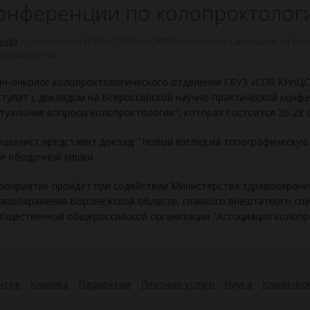
онференции по колопроктолог
вная
»
Специалисты ГБУЗ «СПб КНпЦСВМП(о)» выступят с докладом на Вс
опроктологии
ач-онколог колопроктологического отделения ГБУЗ «СПб КНпЦ
тупит с докладом на Всероссийской научно-практической конф
туальные вопросы колопроктологии", которая состоится 26-28 
циалист представит доклад: "Новый взгляд на топографическую
е ободочной кишки.
оприятие пройдёт при содействии Министерства здравоохране
авоохранения Воронежской области, главного внештатного сп
бщественной общероссийской организации "Ассоциация колопр
нтре
Клиника
Пациентам
Платные услуги
Наука
Клиническ