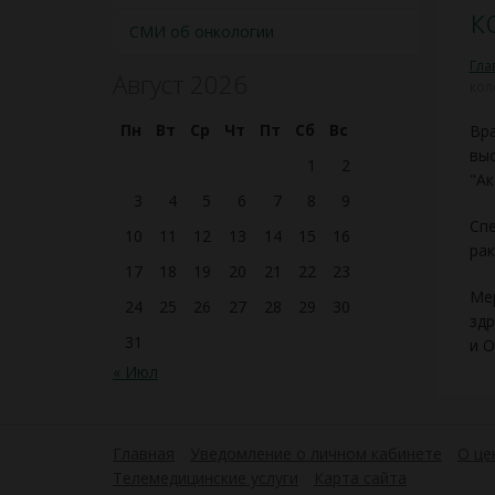
к
СМИ об онкологии
Гла
Август 2026
кол
Пн
Вт
Ср
Чт
Пт
Сб
Вс
Вр
выс
1
2
"Ак
3
4
5
6
7
8
9
Спе
10
11
12
13
14
15
16
рак
17
18
19
20
21
22
23
Мер
24
25
26
27
28
29
30
здр
31
и О
« Июл
Главная
Уведомление о личном кабинете
О це
Телемедицинские услуги
Карта сайта