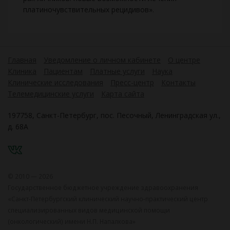
платиночувствительных рецидивов».
Главная
Уведомление о личном кабинете
О центре
Клиника
Пациентам
Платные услуги
Наука
Клинические исследования
Пресс-центр
Контакты
Телемедицинские услуги
Карта сайта
197758, Санкт-Петербург, пос. Песочный, Ленинградская ул.,
д. 68А
VK
© 2010 — 2026
Государственное бюджетное учреждение здравоохранения
«Санкт-Петербургский клинический научно-практический центр
специализированных видов медицинской помощи
(онкологический) имени Н.П. Напалкова»