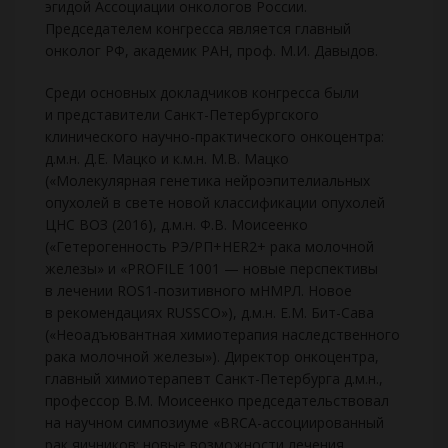
эгидой Ассоциации онкологов России.
Председателем конгресса является главный
онколог РФ, академик РАН, проф. М.И. Давыдов.
Среди основных докладчиков конгресса были
и представители Санкт-Петербургского
клинического научно-практического онкоцентра:
д.м.н. Д.Е. Мацко и к.м.н. М.В. Мацко
(«Молекулярная генетика нейроэпителиальных
опухолей в свете новой классификации опухолей
ЦНС ВОЗ (2016), д.м.н. Ф.В. Моисеенко
(«Гетерогенность РЭ/РП+HER2+ рака молочной
железы» и «PROFILE 1001 — новые перспективы
в лечении ROS1-позитивного мНМРЛ. Новое
в рекомендациях RUSSCO»), д.м.н. Е.М. Бит-Сава
(«Неоадъювантная химиотерапия наследственного
рака молочной железы»). Директор онкоцентра,
главный химиотерапевт Санкт-Петербурга д.м.н.,
профессор В.М. Моисеенко председательствовал
на научном симпозиуме «BRCA-ассоциированный
рак яичников: новые возможности лечения