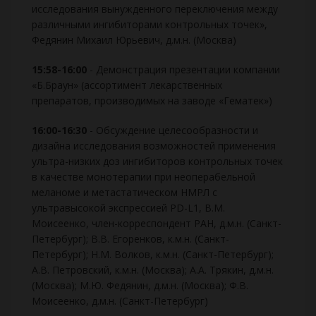
исследования вынужденного переключения между
различными ингибиторами контрольных точек»,
Федянин Михаил Юрьевич, д.м.н. (Москва)
15:58-16:00
- Демонстрация презентации компании
«Б.Браун» (ассортимент лекарственных
препаратов, производимых на заводе «Гематек»)
16:00-16:30
- Обсуждение целесообразности и
дизайна исследования возможностей применения
ультра-низких доз ингибиторов контрольных точек
в качестве монотерапии при неоперабельной
меланоме и метастатическом НМРЛ с
ультравысокой экспрессией PD-L1, В.М.
Моисеенко, член-корреспондент РАН, д.м.н. (Санкт-
Петербург); В.В. Егоренков, к.м.н. (Санкт-
Петербург); Н.М. Волков, к.м.н. (Санкт-Петербург);
А.В. Петровский, к.м.н. (Москва); А.А. Трякин, д.м.н.
(Москва); М.Ю. Федянин, д.м.н. (Москва); Ф.В.
Моисеенко, д.м.н. (Санкт-Петербург)