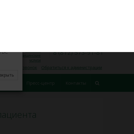
VK
Личный кабинет
×
8 (812) 573-91-31
Запись на прием
00
00
Пн — Пт, 9
— 17
делите
тве
Платные
8 (812) 573-91-81
медицинские
услуги
 обратный звонок
Обратиться к администрации
акрыть
еские
Пресс-центр
Контакты
ования
пациента