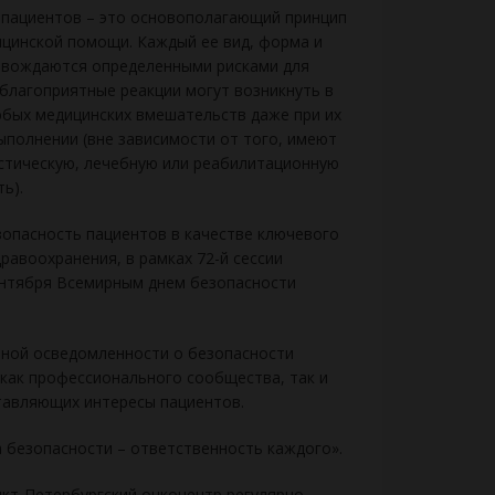
 пациентов – это основополагающий принцип
ицинской помощи. Каждый ее вид, форма и
овождаются определенными рисками для
благоприятные реакции могут возникнуть в
юбых медицинских вмешательств даже при их
полнении (вне зависимости от того, имеют
остическую, лечебную или реабилитационную
ь).
зопасность пациентов в качестве ключевого
равоохранения, в рамках 72-й сессии
ентября Всемирным днем безопасности
ьной осведомленности о безопасности
как профессионального сообщества, так и
ставляющих интересы пациентов.
а безопасности – ответственность каждого».
кт-Петербургский онкоцентр регулярно