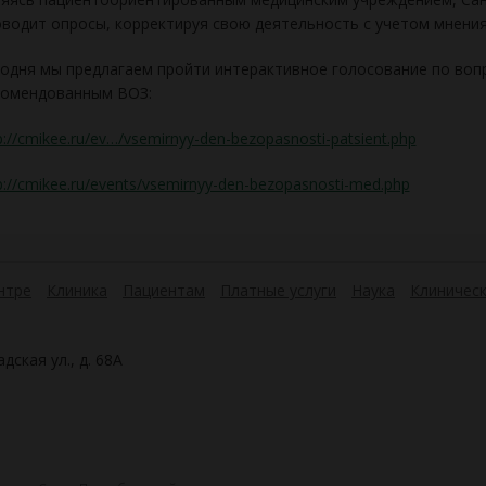
водит опросы, корректируя свою деятельность с учетом мнения
одня мы предлагаем пройти интерактивное голосование по воп
комендованным ВОЗ:
p://cmikee.ru/ev…/vsemirnyy-den-bezopasnosti-patsient.php
p://cmikee.ru/events/vsemirnyy-den-bezopasnosti-med.php
нтре
Клиника
Пациентам
Платные услуги
Наука
Клиническ
дская ул., д. 68А