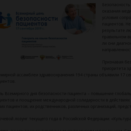
Безопасность
оказания мед
условия сопр
пациентов. Не
результате л
правильном вы
ли они диагн
направленност
Признавая бе
приоритета зд
мирной ассамблеи здравоохранения 194 страны объявили 17 с
иентов.
ь Всемирного дня безопасности пациента – повышение глобал
иентов и поощрение международной солидарности в действиях 
их пациентов, их родственников, различных организаций, пред
чевой лозунг текущего года в Российской Федерации: «Культур
яясь пациентоориентированным медицинским учреждением, Сан