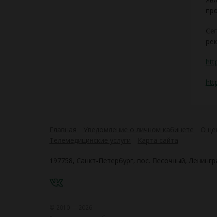
про
Сег
ре
htt
htt
Главная
Уведомление о личном кабинете
О це
Телемедицинские услуги
Карта сайта
197758, Санкт-Петербург, пос. Песочный, Ленингра
VK
© 2010 — 2026