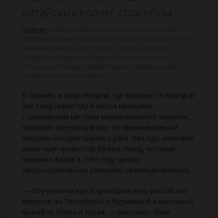
китайских коллег способом
Главная
»
Заведующий онкоколопроктологическим
отделением Илья Черниковский на обучающем курсе по
миниинвазивной хирургии колоректального рака,
который проходил 24-25 мая в Шанхае, выполнил
операцию резекции прямой кишки уникальным для
китайских коллег способом
В Шанхае, в Ruijin Hospital, где базируется Shanghai
Jiao Tong Univercsity и школа медицины
с Шанхайским центром миниинвазивной хирургии,
проходил обучающий курс по миниинвазивной
хирургии колоректального рака. Вёл курс всемирно
известный профессор Minhua Zheng, который
первым в Китае в 1993 году сделал
лапароскопическую резекцию сигмовидной кишки.
— Обучение на курсе проходили пять российских
хирургов (из Петербурга и Мурманска) и несколько
врачей из Кореи и Китая, — рассказал Илья