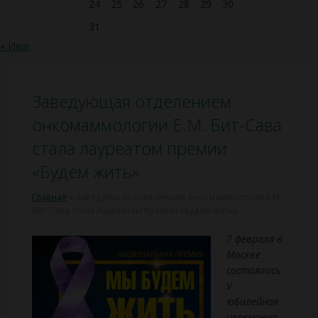
24
25
26
27
28
29
30
31
« Июл
Заведующая отделением
онкомаммологии Е.М. Бит-Сава
стала лауреатом премии
«Будем жить»
Главная
»
Заведующая отделением онкомаммологии Е.М.
Бит-Сава стала лауреатом премии «Будем жить»
7 февраля в
Москве
состоялась
V
юбилейная
церемония