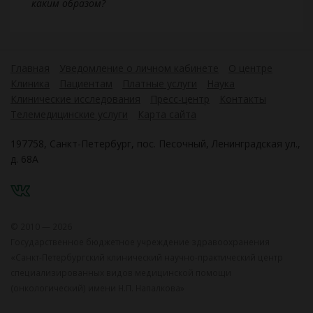
каким образом?
Главная
Уведомление о личном кабинете
О центре
Клиника
Пациентам
Платные услуги
Наука
Клинические исследования
Пресс-центр
Контакты
Телемедицинские услуги
Карта сайта
197758, Санкт-Петербург, пос. Песочный, Ленинградская ул.,
д. 68А
VK
© 2010 — 2026
Государственное бюджетное учреждение здравоохранения
«Санкт-Петербургский клинический научно-практический центр
специализированных видов медицинской помощи
(онкологический) имени Н.П. Напалкова»