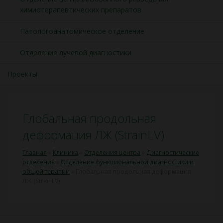
химиотерапевтических препаратов
Патологоанатомическое отделение
Отделение лучевой диагностики
Проекты
Глобальная продольная
деформация ЛЖ (StrainLV)
Главная
»
Клиника
»
Отделения центра
»
Диагностические
отделения
»
Отделение функциональной диагностики и
общей терапии
»
Глобальная продольная деформация
ЛЖ (StrainLV)