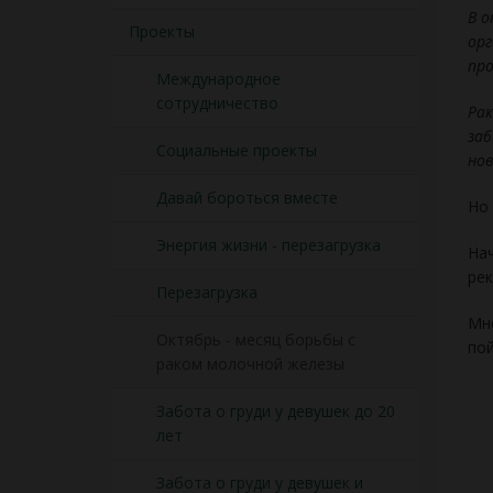
В о
Проекты
орг
про
Международное
сотрудничество
Рак
заб
Социальные проекты
нов
Давай бороться вместе
Но 
Энергия жизни - перезагрузка
Нач
рек
Перезагрузка
Мно
Октябрь - месяц борьбы с
пой
раком молочной железы
Забота о груди у девушек до 20
лет
Забота о груди у девушек и