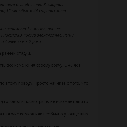
который был объявлен Всемирной
но, 15 октября, в 44 странах мира
ин занимает 1-е место, причем
ь населения России злокачественными
ь более чем в 2 раза.
 ранней стадии.
ать все изменения своему врачу. С 40 лет
о этому поводу. Просто начните с того, что
д головой и посмотрите, не искажает ли это
 на наличие комков или необычно утолщенных
 прижимайте достаточно сильно.