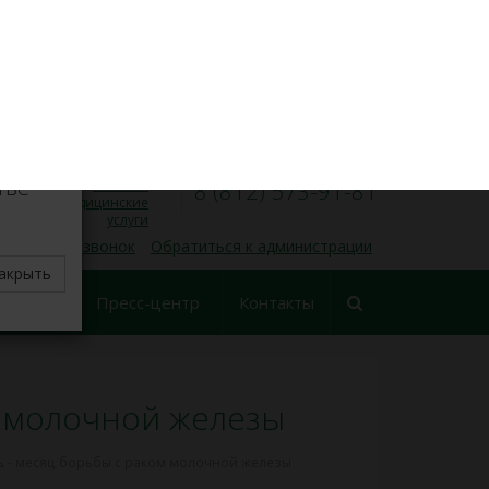
VK
Личный кабинет
×
8 (812) 573-91-31
Запись на прием
00
00
Пн — Пт, 9
— 17
делите
тве
Платные
8 (812) 573-91-81
медицинские
услуги
 обратный звонок
Обратиться к администрации
акрыть
еские
Пресс-центр
Контакты
ования
м молочной железы
ь - месяц борьбы с раком молочной железы