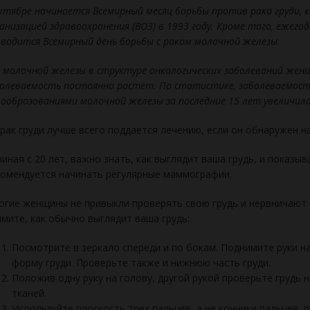
ктябре начинается Всемирный месяц борьбы против рака груди, 
анизацией здравоохранения (ВОЗ) в 1993 году. Кроме того, ежегод
водится Всемирный день борьбы с раком молочной железы.
 молочной железы в структуре онкологических заболеваний женщ
олеваемость постоянно растет. По статистике, заболеваемост
ообразованиями молочной железы за последние 15 лет увеличилас
рак груди лучше всего поддается лечению, если он обнаружен на
иная с 20 лет, важно знать, как выглядит ваша грудь, и показыв
омендуется начинать регулярные маммографии.
гие женщины не привыкли проверять свою грудь и нервничают п
мите, как обычно выглядит ваша грудь:
Посмотрите в зеркало спереди и по бокам. Поднимите руки на
форму груди. Проверьте также и нижнюю часть груди.
Положив одну руку на голову, другой рукой проверьте грудь
тканей.
Используйте плоскость трех пальцев, а не кончики пальцев,