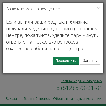
×
Ваше мнение о нашем центре
VK
Личный кабинет
Если вы или ваши родные и близкие
получали медицинскую помощь в нашем
центре, пожалуйста, уделите пару минут и
ответьте на несколько вопросов
о качестве работы нашего Центра
Запись на прием
Продолжить
Закрыть
00
00
Пн — Пт, 9
— 17
8 (812) 573-91-31
Платные медицинские услуги
8 (812) 573-91-81
Заказать обратный звонок
Обратиться к администрации