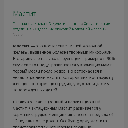
Мастит
Главная
»
Клиника
»
Отделения центра
»
Хирургические
отделения
»
Отделение опухолей молочной железы
»
Мастит
Мастит
— это воспаление тканей молочной
железы, вызванное болезнетворными микробами.
В старину его называли грудницей. Примерно в 90%
случаев этот недуг развивается у кормящих мам в
первый месяц после родов. Но встречается и
нелактационный мастит, который диагностируют у
женщин, не кормящих грудью, у мужчин и даже у
новорожденных детей.
Различают лактационный и нелактационный
мастит. Лактационный мастит развивается у
кормящих грудью женщин чаще всего в пределах 6-
12 недель после родов. Особую форму мастита
представляет так называемая грудница