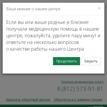
×
Ваше мнение о нашем центре
VK
Личный кабинет
Если вы или ваши родные и близкие
получали медицинскую помощь в нашем
центре, пожалуйста, уделите пару минут и
ответьте на несколько вопросов
о качестве работы нашего Центра
Запись на прием
Продолжить
Закрыть
00
00
Пн — Пт, 9
— 17
8 (812) 573-91-31
Платные медицинские услуги
8 (812) 573-91-81
Заказать обратный звонок
Обратиться к администрации